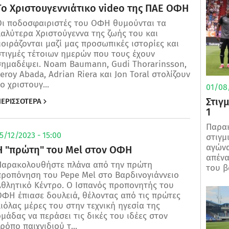
Το Χριστουγεννιάτικο video της ΠΑΕ ΟΦΗ
Οι ποδοσφαιριστές του ΟΦΗ θυμούνται τα
αλύτερα Χριστούγεννα της ζωής του και
οιράζονται μαζί μας προσωπικές ιστορίες και
τιγμές τέτοιων ημερών που τους έχουν
σημαδέψει. Noam Baumann, Gudi Thorarinsson,
eroy Abada, Adrian Riera και Jon Toral στολίζουν
ο χριστουγ...
01/08/
Στιγ
ΕΡΙΣΣΟΤΕΡΑ
1
Παρα
5/12/2023 - 15:00
στιγμ
αγώνα
Η "πρώτη" του Mel στον ΟΦΗ
απένα
Παρακολουθήστε πλάνα από την πρώτη
του βα
προπόνηση του Pepe Mel στο Βαρδινογιάννειο
Αθλητικό Κέντρο. Ο Ισπανός προπονητής του
ΦΗ έπιασε δουλειά, θέλοντας από τις πρώτες
ιόλας μέρες του στην τεχνική ηγεσία της
μάδας να περάσει τις δικές του ιδέες στον
ρόπο παιχνιδιού τ...