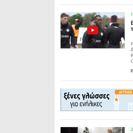
1
Δ
Π
2