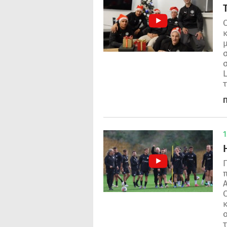
κ
μ
σ
L
τ
Π
1
Ο
κ
ο
τ