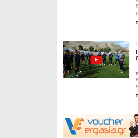
Δ
δ
μ
Π
1
Β
Π