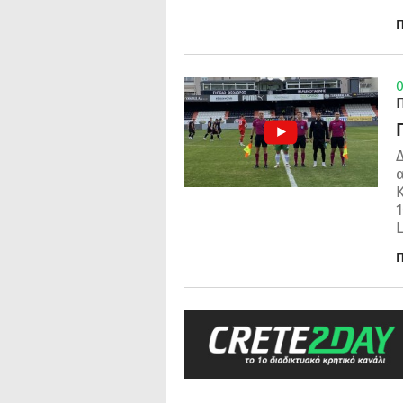
Π
0
α
Κ
Π