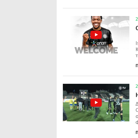
2
I
τ
Π
2
Ο
ο
Φ
Π