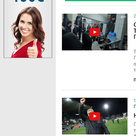
2
Τ
Π
α
τ
Π
1