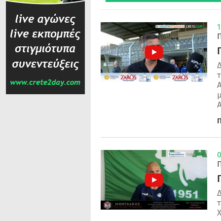
1
Δ
Α
Π
0
Δ
Χ