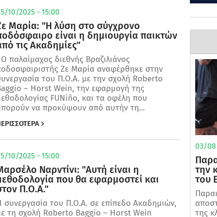
5/10/2025 - 15:00
Ζε Μαρία: "Η λύση στο σύγχρονο
ποδόσφαιρο είναι η δημιουργία παικτών
από τις Ακαδημίες"
Ο παλαίμαχος διεθνής Βραζιλιάνος
ποδοσφαιριστής Ζε Μαρία αναφέρθηκε στην
υνεργασία του Π.Ο.Α. με την σχολή Roberto
aggio – Horst Wein, την εφαρμογή της
μεθοδολογίας FUNiño, και τα οφέλη που
μπορούν να προκύψουν από αυτήν τη...
ΕΡΙΣΣΟΤΕΡΑ
03/08/
5/10/2025 - 15:00
Παρα
την 
Μαρσέλο Ναρντίνι: "Αυτή είναι η
του 
μεθοδολογία που θα εφαρμοστεί και
στον Π.Ο.Α."
Παρακ
αποστ
 συνεργασία του Π.Ο.Α. σε επίπεδο Ακαδημιών,
της κ
ε τη σχολή Roberto Baggio – Horst Wein