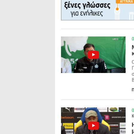
0
Π
B
Π
0