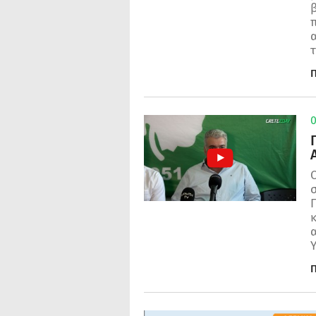
α
τ
Π
0
Ο
σ
Π
Π