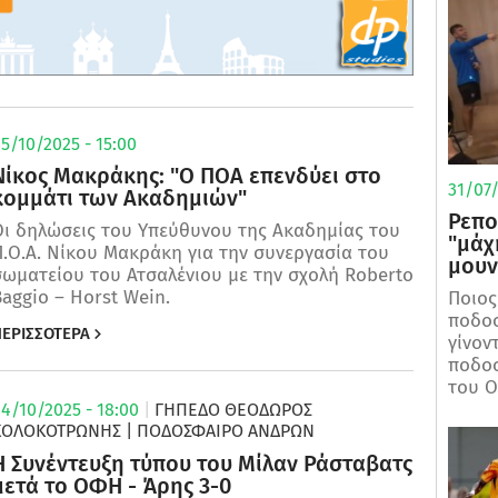
5/10/2025 - 15:00
Νίκος Μακράκης: "Ο ΠΟΑ επενδύει στο
31/07/
κομμάτι των Ακαδημιών"
Ρεπο
Οι δηλώσεις του Υπεύθυνου της Ακαδημίας του
"μάχ
.Ο.Α. Νίκου Μακράκη για την συνεργασία του
μουν
σωματείου του Ατσαλένιου με την σχολή Roberto
aggio – Horst Wein.
Ποιος
ποδοσ
ΕΡΙΣΣΟΤΕΡΑ
γίνον
ποδοσ
του Ο
4/10/2025 - 18:00
|
ΓΗΠΕΔΟ ΘΕΟΔΩΡΟΣ
ΚΟΛΟΚΟΤΡΩΝΗΣ
| ΠΟΔΌΣΦΑΙΡΟ ΑΝΔΡΏΝ
Η Συνέντευξη τύπου του Μίλαν Ράσταβατς
μετά το ΟΦΗ - Άρης 3-0