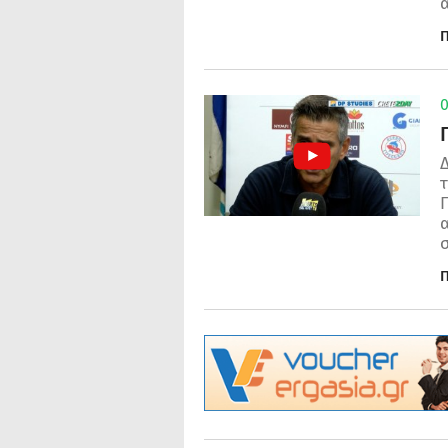
α
Π
0
Δ
Γ
σ
Π