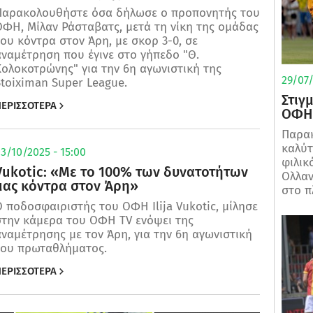
Παρακολουθήστε όσα δήλωσε ο προπονητής του
ΦΗ, Μίλαν Ράσταβατς, μετά τη νίκη της ομάδας
ου κόντρα στον Άρη, με σκορ 3-0, σε
ναμέτρηση που έγινε στο γήπεδο "Θ.
ολοκοτρώνης" για την 6η αγωνιστική της
29/07/
Stoiximan Super League.
Στιγ
ΕΡΙΣΣΟΤΕΡΑ
ΟΦΗ 
Παρακ
καλύτ
3/10/2025 - 15:00
φιλικ
Vukotic: «Με το 100% των δυνατοτήτων
Ολλαν
μας κόντρα στον Άρη»
στο π
 ποδοσφαιριστής του ΟΦΗ Ilija Vukotic, μίλησε
στην κάμερα του ΟΦΗ TV ενόψει της
ναμέτρησης με τον Άρη, για την 6η αγωνιστική
του πρωταθλήματος.
ΕΡΙΣΣΟΤΕΡΑ