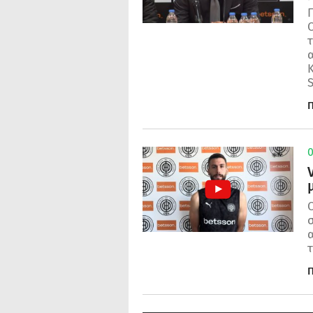
Ο
τ
α
Κ
Π
0
Ο
α
Π