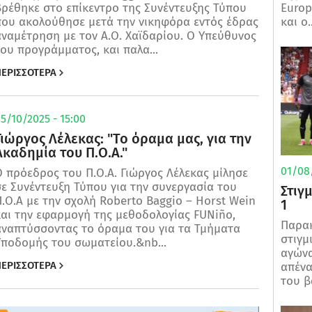
Europ
βρέθηκε στο επίκεντρο της Συνέντευξης Τύπου
και ο..
που ακολούθησε μετά την νικηφόρα εντός έδρας
ναμέτρηση με τον Α.Ο. Χαϊδαρίου. Ο Υπεύθυνος
ου προγράμματος, και παλα...
ΕΡΙΣΣΟΤΕΡΑ
5/10/2025 - 15:00
Γιώργος Λέλεκας: "Το όραμα μας, για την
Ακαδημία του Π.Ο.Α."
01/08/
 πρόεδρος του Π.Ο.Α. Γιώργος Λέλεκας μίλησε
ε Συνέντευξη Τύπου για την συνεργασία του
Στιγ
.Ο.Α με την σχολή Roberto Baggio – Horst Wein
1
και την εφαρμογή της μεθοδολογίας FUNiño,
Παρα
αναπτύσσοντας το όραμα του για τα Τμήματα
στιγμ
Υποδομής του σωματείου.&nb...
αγώνα
ΕΡΙΣΣΟΤΕΡΑ
απένα
του βα