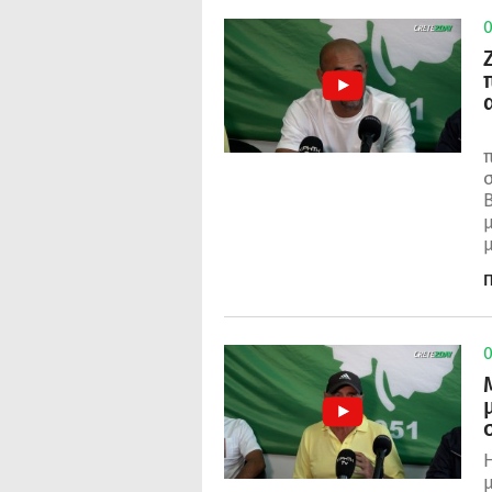
0
σ
B
Π
0
Η
μ