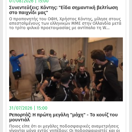
01/08/2026 | 15:00
Συνεντεύξεις: Κόντης: "Είδα σημαντική βελτίωση
στο παιχνίδι μας"
Ο προπονητής του ΟΦΗ, Χρήστος Κόντης, μίλησε στους
απεστσλμένους των ελληνικών ΜΜΕ στην Ολλανδία μετά
το τρίτο φιλικό προετοιμασίας με αντίπαλο τη W...
31/07/2026 | 15:00
Ρεπορτάζ: Η πρώτη μεγάλη "μάχη" - Το κουίζ του
μουντιάλ
Ποιος είπε ότι οι μεγάλες ποδοσφαιρικές αναμετρήσεις
γίνονται μόνο εντός γηπέδου; Οι ποδοσφαιριστές και οι