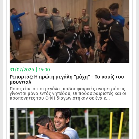
31/07/2026 | 15:00
Ρεπορτάζ: Η πρώτη μεγάλη "μάχη" - Το κουίζ του
μουντιάλ
Ποιος είπε ότι οι μεγάλες ποδοσφαιρικές αναμετρήσεις
γίνονται μόνο εντός γηπέδου; Οι ποδοσφαιριστές και οι
προπονητές του ΟΦΗ διαγωνίστηκαν σε ένα κ...