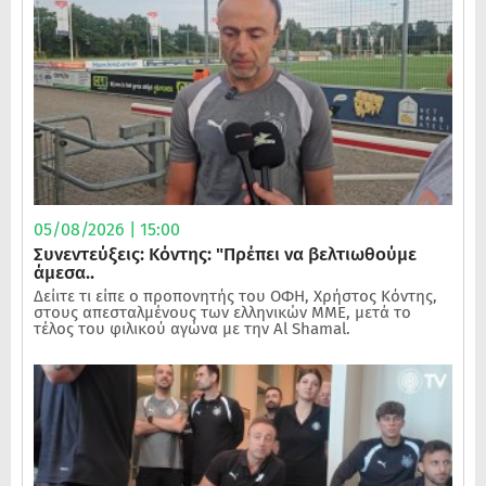
05/08/2026 | 15:00
Συνεντεύξεις: Κόντης: "Πρέπει να βελτιωθούμε
άμεσα..
Δείιτε τι είπε ο προπονητής του ΟΦΗ, Χρήστος Κόντης,
στους απεσταλμένους των ελληνικών ΜΜΕ, μετά το
τέλος του φιλικού αγώνα με την Al Shamal.