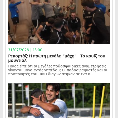
31/07/2026 | 15:00
Ρεπορτάζ: Η πρώτη μεγάλη "μάχη" - Το κουίζ του
μουντιάλ
Ποιος είπε ότι οι μεγάλες ποδοσφαιρικές αναμετρήσεις
γίνονται μόνο εντός γηπέδου; Οι ποδοσφαιριστές και οι
προπονητές του ΟΦΗ διαγωνίστηκαν σε ένα κ...