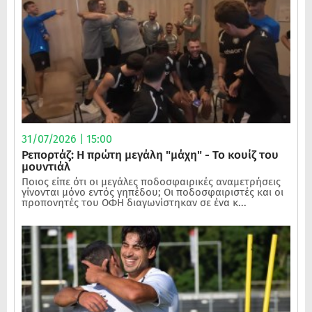
31/07/2026 | 15:00
Ρεπορτάζ: Η πρώτη μεγάλη "μάχη" - Το κουίζ του
μουντιάλ
Ποιος είπε ότι οι μεγάλες ποδοσφαιρικές αναμετρήσεις
γίνονται μόνο εντός γηπέδου; Οι ποδοσφαιριστές και οι
προπονητές του ΟΦΗ διαγωνίστηκαν σε ένα κ...