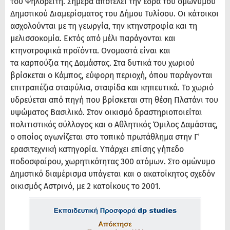
του Ψηλορείτη. Σήμερα αποτελεί την έδρα του ομώνυμου
Δημοτικού Διαμερίσματος του Δήμου Τυλίσου. Οι κάτοικοι
ασχολούνται με τη γεωργία, την κτηνοτροφία και τη
μελισσοκομία. Εκτός από μέλι παράγονται και
κτηνοτροφικά προϊόντα. Ονομαστά είναι και
τα καρπούζια της Δαμάστας. Στα δυτικά του χωριού
βρίσκεται ο Κάμπος, εύφορη περιοχή, όπου παράγονται
επιτραπέζια σταφύλια, σταφίδα και κηπευτικά. Το χωριό
υδρεύεται από πηγή που βρίσκεται στη θέση Πλατάνι του
υψώματος Βασιλικό. Στον οικισμό δραστηριοποιείται
πολιτιστικός σύλλογος και ο Αθλητικός Όμιλος Δαμάστας,
ο οποίος αγωνίζεται στο τοπικό πρωτάθλημα στην Γ΄
ερασιτεχνική κατηγορία. Υπάρχει επίσης γήπεδο
ποδοσφαίρου, χωρητικότητας 300 ατόμων. Στο ομώνυμο
Δημοτικό διαμέρισμα υπάγεται και ο ακατοίκητος σχεδόν
οικισμός Αστρινό, με 2 κατοίκους το 2001.