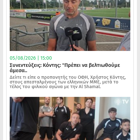
05/08/2026 | 15:00
Συνεντεύξεις: Κόντης: "Πρέπει να βελτιωθούμε
άμεσα..
Δείιτε τι είπε ο προπονητής του ΟΦΗ, Χρήστος Κόντης,
στους απεσταλμένους των ελληνικών ΜΜΕ, μετά το
τέλος του φιλικού αγώνα με την Al Shamal.