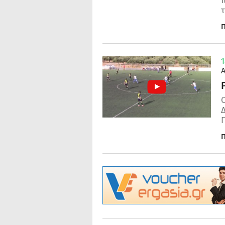
π
τ
Π
1
Ο
Δ
Π
Π