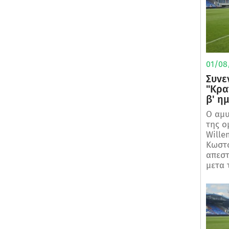
01/08/
Συνε
"Κρα
β' η
Ο αμυ
της ο
Wille
Κωστο
απεστ
μετα τ