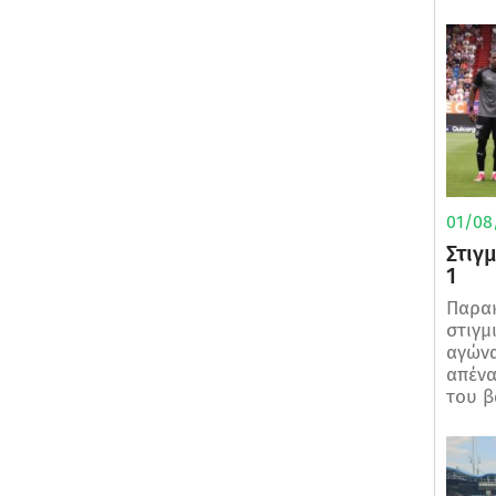
01/08/
Στιγ
1
Παρα
στιγμ
αγώνα
απένα
του βα