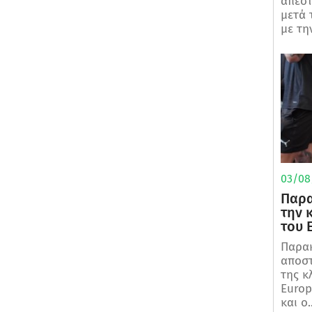
απεστ
μετά 
με τη
03/08/
Παρα
την 
του 
Παρακ
αποστ
της κ
Europ
και ο..