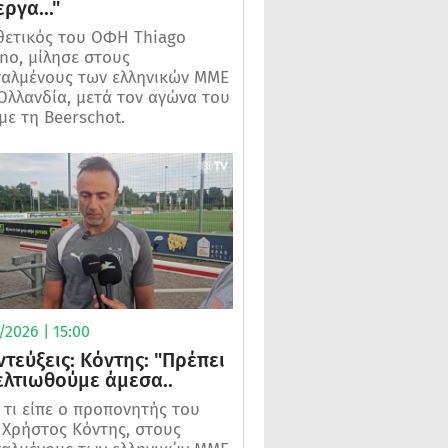
ργα..."
θετικός του ΟΦΗ Thiago
o, μίλησε στους
αλμένους των ελληνικών ΜΜΕ
Ολλανδία, μετά τον αγώνα του
ε τη Beerschot.
2026 | 15:00
ντεύξεις: Κόντης: "Πρέπει
ελτιωθούμε άμεσα..
ε τι είπε ο προπονητής του
Χρήστος Κόντης, στους