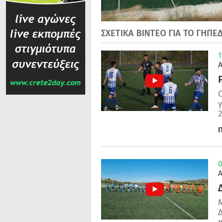
ΣΧΕΤΙΚΑ ΒΙΝΤΕΟ ΓΙΑ ΤΟ ΓΗΠ
1
Ο
2
Π
0