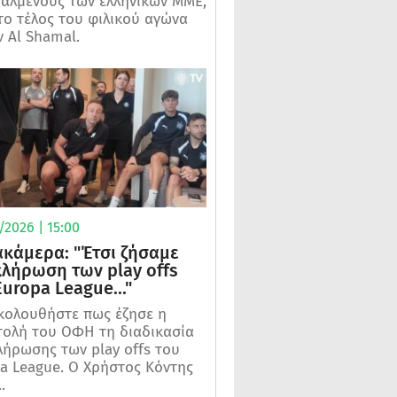
αλμένους των ελληνικών ΜΜΕ,
το τέλος του φιλικού αγώνα
ν Al Shamal.
2026 | 15:00
κάμερα: "Έτσι ζήσαμε
κλήρωση των play offs
Europa League..."
ολουθήστε πως έζησε η
ολή του ΟΦΗ τη διαδικασία
λήρωσης των play offs του
a League. Ο Χρήστος Κόντης
.