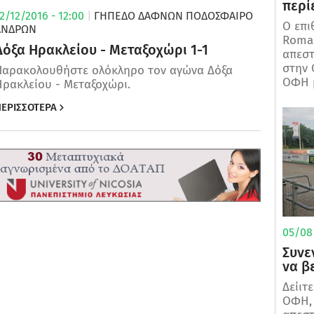
περίε
2/12/2016 - 12:00
|
ΓΗΠΕΔΟ ΔΑΦΝΩΝ
ΠΟΔΌΣΦΑΙΡΟ
Ο επι
ΑΝΔΡΏΝ
Roman
Δόξα Ηρακλείου - Μεταξοχώρι 1-1
απεστ
στην 
Παρακολουθήστε ολόκληρο τον αγώνα Δόξα
ΟΦΗ μ
Ηρακλείου - Μεταξοχώρι.
ΕΡΙΣΣΟΤΕΡΑ
05/08/
Συνε
να β
Δείιτ
ΟΦΗ, 