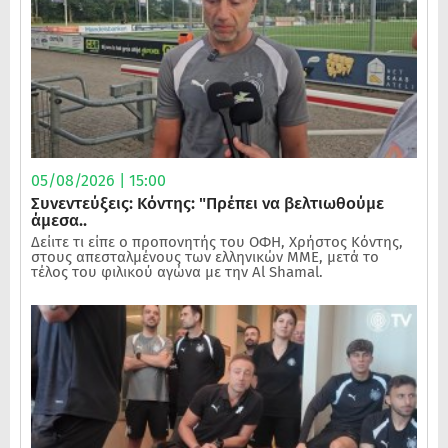
05/08/2026 | 15:00
Συνεντεύξεις: Κόντης: "Πρέπει να βελτιωθούμε
άμεσα..
Δείιτε τι είπε ο προπονητής του ΟΦΗ, Χρήστος Κόντης,
στους απεσταλμένους των ελληνικών ΜΜΕ, μετά το
τέλος του φιλικού αγώνα με την Al Shamal.