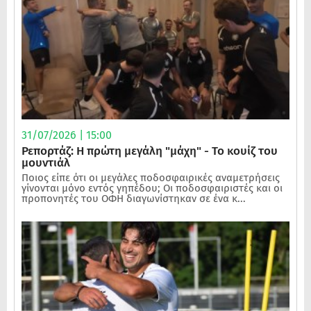
31/07/2026 | 15:00
Ρεπορτάζ: Η πρώτη μεγάλη "μάχη" - Το κουίζ του
μουντιάλ
Ποιος είπε ότι οι μεγάλες ποδοσφαιρικές αναμετρήσεις
γίνονται μόνο εντός γηπέδου; Οι ποδοσφαιριστές και οι
προπονητές του ΟΦΗ διαγωνίστηκαν σε ένα κ...