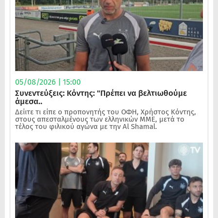
05/08/2026 | 15:00
Συνεντεύξεις: Κόντης: "Πρέπει να βελτιωθούμε
άμεσα..
Δείιτε τι είπε ο προπονητής του ΟΦΗ, Χρήστος Κόντης,
στους απεσταλμένους των ελληνικών ΜΜΕ, μετά το
τέλος του φιλικού αγώνα με την Al Shamal.