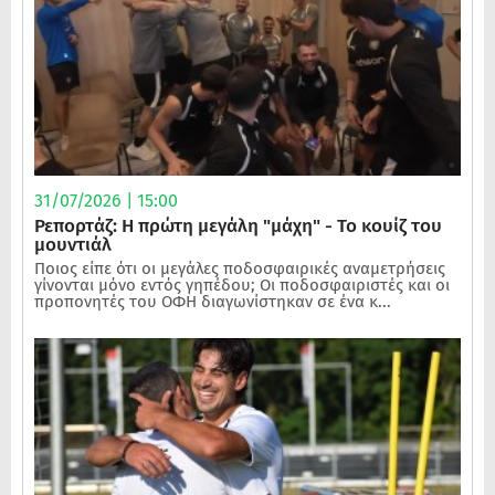
31/07/2026 | 15:00
Ρεπορτάζ: Η πρώτη μεγάλη "μάχη" - Το κουίζ του
μουντιάλ
Ποιος είπε ότι οι μεγάλες ποδοσφαιρικές αναμετρήσεις
γίνονται μόνο εντός γηπέδου; Οι ποδοσφαιριστές και οι
προπονητές του ΟΦΗ διαγωνίστηκαν σε ένα κ...