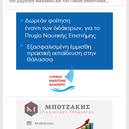
τον Δημήτρη Νικολάου και τον Γιάννη Αποστολάκ...