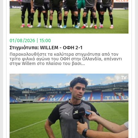
01/08/2026 | 15:00
Στιγμιότυπα: WILLEM - ΟΦΗ 2-1
Παρακολουθήστε τα καλύτερα στιγμιότυπα από τον
τρίτο φιλικό αγώνα του ΟΦΗ στην Ολλανδία, απέναντι
στηw Willem στο πλαίσιο του βασι...