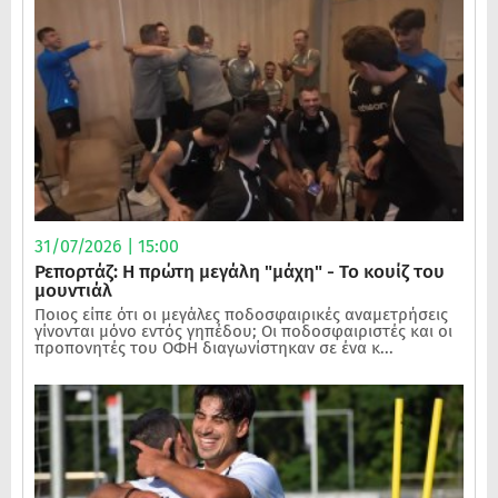
31/07/2026 | 15:00
Ρεπορτάζ: Η πρώτη μεγάλη "μάχη" - Το κουίζ του
μουντιάλ
Ποιος είπε ότι οι μεγάλες ποδοσφαιρικές αναμετρήσεις
γίνονται μόνο εντός γηπέδου; Οι ποδοσφαιριστές και οι
προπονητές του ΟΦΗ διαγωνίστηκαν σε ένα κ...