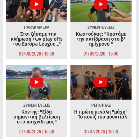
ΠΑΡΑΚΑΜΕΡΑ
ΣΥΝΕΝΤΕΥΞΕΙΣ
"Έτσι ζήσαμε την
Κωστούλας: "Κρατάμε
κλήρωση των play offs
την αντίδραση στο β'
του Europa League..."
ημίχρονο "
03/08/2026 | 15:00
01/08/2026 | 15:00
ΣΥΝΕΝΤΕΥΞΕΙΣ
ΡΕΠΟΡΤΑΖ
Κόντης: "Είδα
Η πρώτη μεγάλη "μάχη"
σημαντική βελτίωση
- Το κουίζ του μουντιάλ
στο παιχνίδι μας"
01/08/2026 | 15:00
31/07/2026 | 15:00