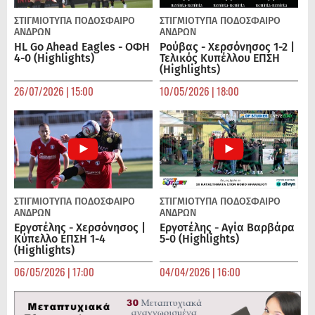
ΣΤΙΓΜΙΟΤΥΠΑ
ΠΟΔΌΣΦΑΙΡΟ
ΣΤΙΓΜΙΟΤΥΠΑ
ΠΟΔΌΣΦΑΙΡΟ
ΑΝΔΡΏΝ
ΑΝΔΡΏΝ
HL Go Ahead Eagles - ΟΦΗ
Ρούβας - Χερσόνησος 1-2 |
4-0 (Highlights)
Τελικός Κυπέλλου ΕΠΣΗ
(Highlights)
26/07/2026 | 15:00
10/05/2026 | 18:00
ΣΤΙΓΜΙΟΤΥΠΑ
ΠΟΔΌΣΦΑΙΡΟ
ΣΤΙΓΜΙΟΤΥΠΑ
ΠΟΔΌΣΦΑΙΡΟ
ΑΝΔΡΏΝ
ΑΝΔΡΏΝ
Εργοτέλης - Χερσόνησος |
Εργοτέλης - Αγία Βαρβάρα
Κύπελλο ΕΠΣΗ 1-4
5-0 (Highlights)
(Highlights)
06/05/2026 | 17:00
04/04/2026 | 16:00