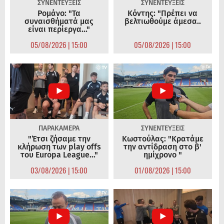
ΣΥΝΕΝΤΕΥΞΕΙΣ
ΣΥΝΕΝΤΕΥΞΕΙΣ
Ρομάνο: "Τα
Κόντης: "Πρέπει να
συναισθήματά μας
βελτιωθούμε άμεσα..
είναι περίεργα..."
05/08/2026 | 15:00
05/08/2026 | 15:00
ΠΑΡΑΚΑΜΕΡΑ
ΣΥΝΕΝΤΕΥΞΕΙΣ
"Έτσι ζήσαμε την
Κωστούλας: "Κρατάμε
κλήρωση των play offs
την αντίδραση στο β'
του Europa League..."
ημίχρονο "
03/08/2026 | 15:00
01/08/2026 | 15:00