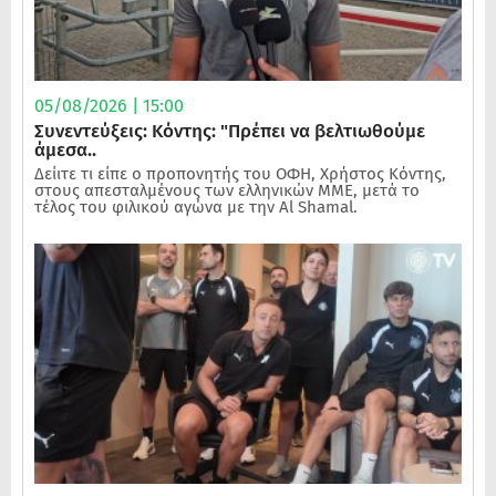
05/08/2026 | 15:00
Συνεντεύξεις: Κόντης: "Πρέπει να βελτιωθούμε
άμεσα..
Δείιτε τι είπε ο προπονητής του ΟΦΗ, Χρήστος Κόντης,
στους απεσταλμένους των ελληνικών ΜΜΕ, μετά το
τέλος του φιλικού αγώνα με την Al Shamal.