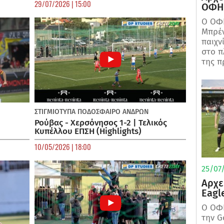
29/07/2026 | 15:00
ΟΦΗ 
Ο ΟΦΗ
Μπρέν
παιχν
στο π
της π
ΣΤΙΓΜΙΟΤΥΠΑ
ΠΟΔΌΣΦΑΙΡΟ ΑΝΔΡΏΝ
Ρούβας - Χερσόνησος 1-2 | Τελικός
Κυπέλλου ΕΠΣΗ (Highlights)
10/05/2026 | 18:00
25/07/
Αρχε
Eagl
Ο ΟΦΗ
την G