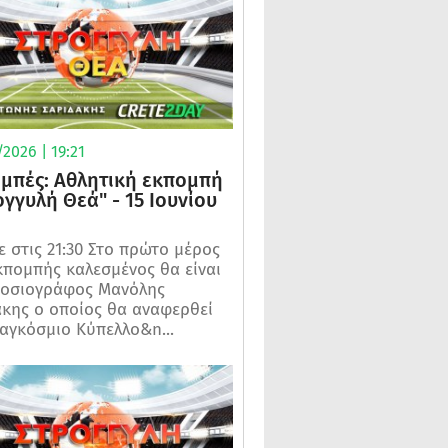
2026 | 19:21
μπές: Αθλητική εκπομπή
ογγυλή Θεά" - 15 Ιουνίου
 στις 21:30 Στο πρώτο μέρος
κπομπής καλεσμένος θα είναι
μοσιογράφος Μανόλης
κης ο οποίος θα αναφερθεί
αγκόσμιο Κύπελλο&n...