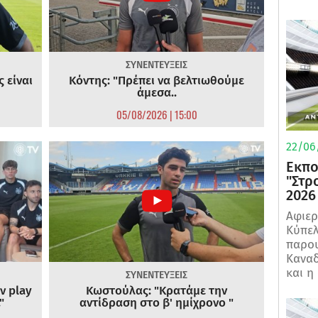
ΣΥΝΕΝΤΕΥΞΕΙΣ
 είναι
Κόντης: "Πρέπει να βελτιωθούμε
άμεσα..
05/08/2026 | 15:00
22/06
Εκπο
"Στρ
2026
Αφιερ
Κύπελ
παρου
Καναδ
και η
ΣΥΝΕΝΤΕΥΞΕΙΣ
ν play
Κωστούλας: "Κρατάμε την
"
αντίδραση στο β' ημίχρονο "