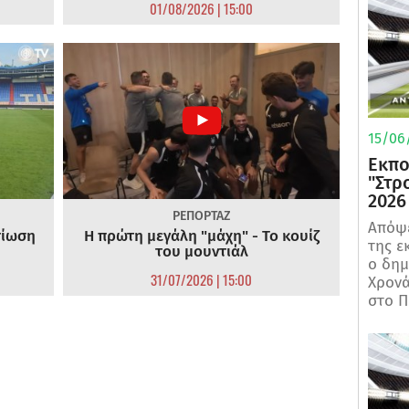
01/08/2026 | 15:00
15/06/
Εκπο
"Στρ
2026
ΡΕΠΟΡΤΑΖ
Απόψε
τίωση
Η πρώτη μεγάλη "μάχη" - Το κουίζ
της ε
του μουντιάλ
ο δη
31/07/2026 | 15:00
Χρονά
στο Π