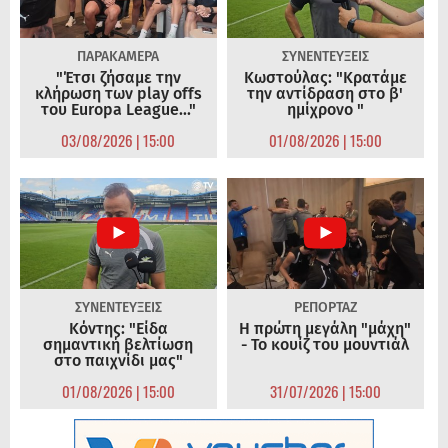
ΠΑΡΑΚΑΜΕΡΑ
ΣΥΝΕΝΤΕΥΞΕΙΣ
"Έτσι ζήσαμε την
Κωστούλας: "Κρατάμε
κλήρωση των play offs
την αντίδραση στο β'
του Europa League..."
ημίχρονο "
03/08/2026 | 15:00
01/08/2026 | 15:00
ΣΥΝΕΝΤΕΥΞΕΙΣ
ΡΕΠΟΡΤΑΖ
Κόντης: "Είδα
Η πρώτη μεγάλη "μάχη"
σημαντική βελτίωση
- Το κουίζ του μουντιάλ
στο παιχνίδι μας"
01/08/2026 | 15:00
31/07/2026 | 15:00