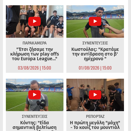
ΠΑΡΑΚΑΜΕΡΑ
ΣΥΝΕΝΤΕΥΞΕΙΣ
"Έτσι ζήσαμε την
Κωστούλας: "Κρατάμε
κλήρωση των play offs
την αντίδραση στο β'
του Europa League..."
ημίχρονο "
03/08/2026 | 15:00
01/08/2026 | 15:00
ΣΥΝΕΝΤΕΥΞΕΙΣ
ΡΕΠΟΡΤΑΖ
Κόντης: "Είδα
Η πρώτη μεγάλη "μάχη"
σημαντική βελτίωση
- Το κουίζ του μουντιάλ