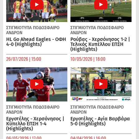
ΣΤΙΓΜΙΟΤΥΠΑ
ΠΟΔΌΣΦΑΙΡΟ
ΣΤΙΓΜΙΟΤΥΠΑ
ΠΟΔΌΣΦΑΙΡΟ
ΑΝΔΡΏΝ
ΑΝΔΡΏΝ
HL Go Ahead Eagles - ΟΦΗ
Ρούβας - Χερσόνησος 1-2 |
4-0 (Highlights)
Τελικός Κυπέλλου ΕΠΣΗ
(Highlights)
26/07/2026 | 15:00
10/05/2026 | 18:00
ΣΤΙΓΜΙΟΤΥΠΑ
ΠΟΔΌΣΦΑΙΡΟ
ΣΤΙΓΜΙΟΤΥΠΑ
ΠΟΔΌΣΦΑΙΡΟ
ΑΝΔΡΏΝ
ΑΝΔΡΏΝ
Εργοτέλης - Χερσόνησος |
Εργοτέλης - Αγία Βαρβάρα
Κύπελλο ΕΠΣΗ 1-4
5-0 (Highlights)
(Highlights)
06/05/2026 | 17:00
04/04/2026 | 16:00