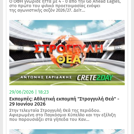
Ο ΟΦΗ γνώρισε ήττα με 4 - 0 από την Go Ahead Eagles,
στο πρώτο του φιλικό προετοιμασίας ενόψει
της αγωνιστικής σεζόν 2026/27. Δείτ...
29/06/2026 | 18:23
Εκπομπές: Αθλητική εκπομπή "Στρογγυλή Θεά" -
29 Ιουνίου 2026
Στην τελευταία Στρογγυλή Θεά της περιόδου.
Αφιερωμένη στο Παγκόσμιο Κύπελλο και την εξέλιξη
που παρουσιάζει στα γήπεδα του Καν...