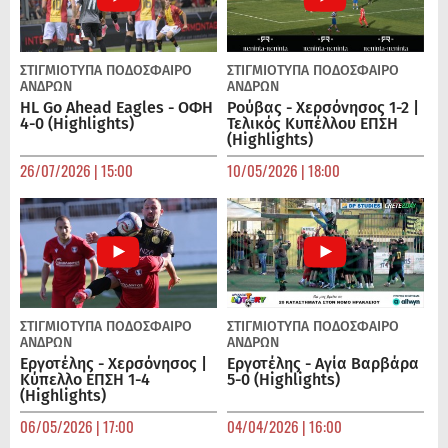
ΣΤΙΓΜΙΟΤΥΠΑ
ΠΟΔΌΣΦΑΙΡΟ
ΣΤΙΓΜΙΟΤΥΠΑ
ΠΟΔΌΣΦΑΙΡΟ
ΑΝΔΡΏΝ
ΑΝΔΡΏΝ
HL Go Ahead Eagles - ΟΦΗ
Ρούβας - Χερσόνησος 1-2 |
4-0 (Highlights)
Τελικός Κυπέλλου ΕΠΣΗ
(Highlights)
26/07/2026 | 15:00
10/05/2026 | 18:00
ΣΤΙΓΜΙΟΤΥΠΑ
ΠΟΔΌΣΦΑΙΡΟ
ΣΤΙΓΜΙΟΤΥΠΑ
ΠΟΔΌΣΦΑΙΡΟ
ΑΝΔΡΏΝ
ΑΝΔΡΏΝ
Εργοτέλης - Χερσόνησος |
Εργοτέλης - Αγία Βαρβάρα
Κύπελλο ΕΠΣΗ 1-4
5-0 (Highlights)
(Highlights)
06/05/2026 | 17:00
04/04/2026 | 16:00