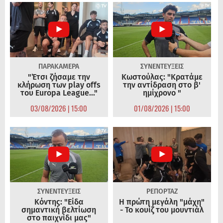
ΠΑΡΑΚΑΜΕΡΑ
ΣΥΝΕΝΤΕΥΞΕΙΣ
"Έτσι ζήσαμε την
Κωστούλας: "Κρατάμε
κλήρωση των play offs
την αντίδραση στο β'
του Europa League..."
ημίχρονο "
03/08/2026 | 15:00
01/08/2026 | 15:00
ΣΥΝΕΝΤΕΥΞΕΙΣ
ΡΕΠΟΡΤΑΖ
Κόντης: "Είδα
Η πρώτη μεγάλη "μάχη"
σημαντική βελτίωση
- Το κουίζ του μουντιάλ
στο παιχνίδι μας"