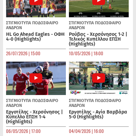
ΣΤΙΓΜΙΟΤΥΠΑ
ΠΟΔΌΣΦΑΙΡΟ
ΣΤΙΓΜΙΟΤΥΠΑ
ΠΟΔΌΣΦΑΙΡΟ
ΑΝΔΡΏΝ
ΑΝΔΡΏΝ
HL Go Ahead Eagles - ΟΦΗ
Ρούβας - Χερσόνησος 1-2 |
4-0 (Highlights)
Τελικός Κυπέλλου ΕΠΣΗ
(Highlights)
26/07/2026 | 15:00
10/05/2026 | 18:00
ΣΤΙΓΜΙΟΤΥΠΑ
ΠΟΔΌΣΦΑΙΡΟ
ΣΤΙΓΜΙΟΤΥΠΑ
ΠΟΔΌΣΦΑΙΡΟ
ΑΝΔΡΏΝ
ΑΝΔΡΏΝ
Εργοτέλης - Χερσόνησος |
Εργοτέλης - Αγία Βαρβάρα
Κύπελλο ΕΠΣΗ 1-4
5-0 (Highlights)
(Highlights)
06/05/2026 | 17:00
04/04/2026 | 16:00