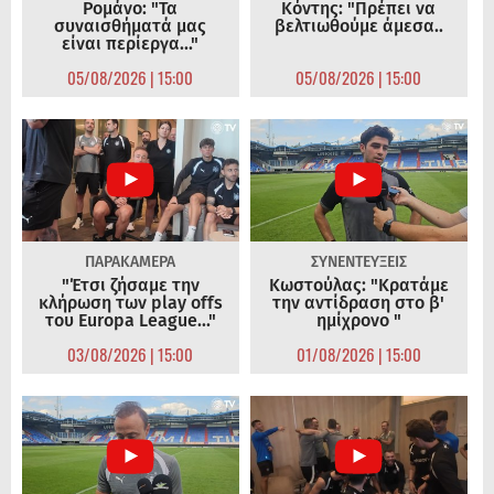
Ρομάνο: "Τα
Κόντης: "Πρέπει να
συναισθήματά μας
βελτιωθούμε άμεσα..
είναι περίεργα..."
05/08/2026 | 15:00
05/08/2026 | 15:00
ΠΑΡΑΚΑΜΕΡΑ
ΣΥΝΕΝΤΕΥΞΕΙΣ
"Έτσι ζήσαμε την
Κωστούλας: "Κρατάμε
κλήρωση των play offs
την αντίδραση στο β'
του Europa League..."
ημίχρονο "
03/08/2026 | 15:00
01/08/2026 | 15:00