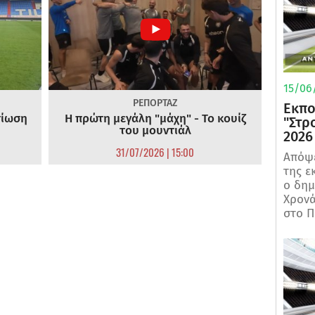
15/06/
ΡΕΠΟΡΤΑΖ
Εκπο
τίωση
Η πρώτη μεγάλη "μάχη" - Το κουίζ
"Στρ
του μουντιάλ
2026
31/07/2026 | 15:00
Απόψε
της ε
ο δη
Χρονά
στο Π