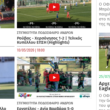
Ο ΟΦΗ
Μπρέν
παιχν
στο π
της π
ΣΤΙΓΜΙΟΤΥΠΑ
ΠΟΔΌΣΦΑΙΡΟ ΑΝΔΡΏΝ
Ρούβας - Χερσόνησος 1-2 | Τελικός
Κυπέλλου ΕΠΣΗ (Highlights)
10/05/2026 | 18:00
25/07/
Αρχε
Eagl
Ο ΟΦΗ
την G
ΣΤΙΓΜΙΟΤΥΠΑ
ΠΟΔΌΣΦΑΙΡΟ ΑΝΔΡΏΝ
του φ
λλο
Εργοτέλης - Αγία Βαρβάρα 5-0