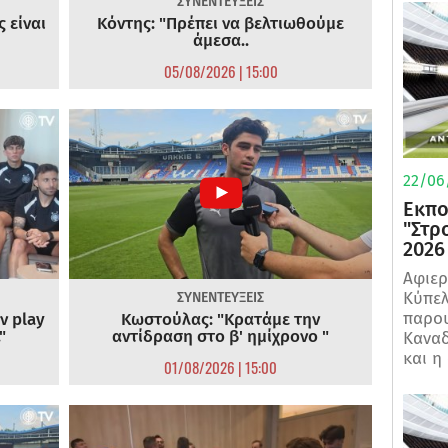
ΣΥΝΕΝΤΕΥΞΕΙΣ
 είναι
Κόντης: "Πρέπει να βελτιωθούμε
άμεσα..
05/08/2026 | 15:00
22/06
Εκπο
"Στρ
2026
Αφιερ
Κύπελ
ΣΥΝΕΝΤΕΥΞΕΙΣ
παρου
ν play
Κωστούλας: "Κρατάμε την
"
αντίδραση στο β' ημίχρονο "
Καναδ
και η
01/08/2026 | 15:00