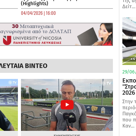
της α
(Highlights)
Δείτ...
04/04/2026 | 16:00
ΛΕΥΤΑΙΑ ΒΙΝΤΕΟ
29/06/
Εκπο
"Στρ
2026
Στην 
περιό
Παγκό
που π
Καν...