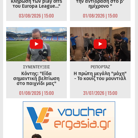
κλήρωση των play offs
την αντίδραση στο β'
του Europa League..."
ημίχρονο "
03/08/2026 | 15:00
01/08/2026 | 15:00
ΣΥΝΕΝΤΕΥΞΕΙΣ
ΡΕΠΟΡΤΑΖ
Κόντης: "Είδα
Η πρώτη μεγάλη "μάχη"
σημαντική βελτίωση
- Το κουίζ του μουντιάλ
στο παιχνίδι μας"
01/08/2026 | 15:00
31/07/2026 | 15:00