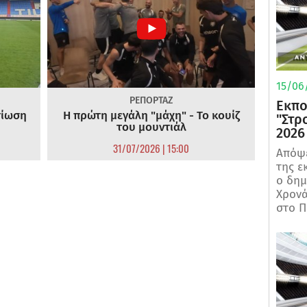
15/06/
ΡΕΠΟΡΤΑΖ
Εκπο
τίωση
Η πρώτη μεγάλη "μάχη" - Το κουίζ
"Στρ
του μουντιάλ
2026
31/07/2026 | 15:00
Απόψε
της ε
ο δη
Χρονά
στο Π