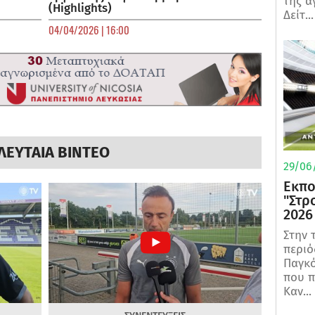
της α
(Highlights)
Δείτ...
04/04/2026 | 16:00
ΛΕΥΤΑΙΑ ΒΙΝΤΕΟ
29/06/
Εκπο
"Στρ
2026
Στην 
περιό
Παγκό
που π
Καν...