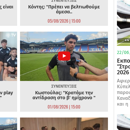
ΣΥΝΕΝΤΕΥΞΕΙΣ
 είναι
Κόντης: "Πρέπει να βελτιωθούμε
άμεσα..
05/08/2026 | 15:00
22/06
Εκπο
"Στρ
2026
Αφιερ
Κύπελ
ΣΥΝΕΝΤΕΥΞΕΙΣ
παρου
ν play
Κωστούλας: "Κρατάμε την
"
αντίδραση στο β' ημίχρονο "
Καναδ
και η
01/08/2026 | 15:00