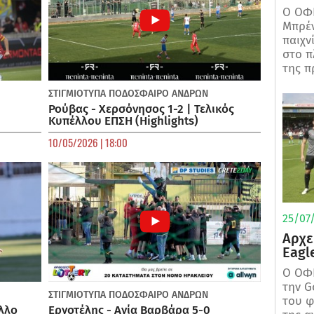
Ο ΟΦΗ
Μπρέν
παιχν
στο π
της π
ΣΤΙΓΜΙΟΤΥΠΑ
ΠΟΔΌΣΦΑΙΡΟ ΑΝΔΡΏΝ
Ρούβας - Χερσόνησος 1-2 | Τελικός
Κυπέλλου ΕΠΣΗ (Highlights)
10/05/2026 | 18:00
25/07/
Αρχε
Eagl
Ο ΟΦΗ
την G
ΣΤΙΓΜΙΟΤΥΠΑ
ΠΟΔΌΣΦΑΙΡΟ ΑΝΔΡΏΝ
του φ
λλο
Εργοτέλης - Αγία Βαρβάρα 5-0