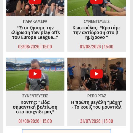
ΠΑΡΑΚΑΜΕΡΑ
ΣΥΝΕΝΤΕΥΞΕΙΣ
"Έτσι ζήσαμε την
Κωστούλας: "Κρατάμε
κλήρωση των play offs
την αντίδραση στο β'
του Europa League..."
ημίχρονο "
03/08/2026 | 15:00
01/08/2026 | 15:00
ΣΥΝΕΝΤΕΥΞΕΙΣ
ΡΕΠΟΡΤΑΖ
Κόντης: "Είδα
Η πρώτη μεγάλη "μάχη"
σημαντική βελτίωση
- Το κουίζ του μουντιάλ
στο παιχνίδι μας"
01/08/2026 | 15:00
31/07/2026 | 15:00