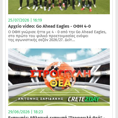
25/07/2026 | 16:19
Αρχείο video: Go Ahead Eagles - ΟΦΗ 4-0
Ο ΟΦΗ γνώρισε ήττα με 4 - 0 από την Go Ahead Eagles,
στο πρώτο του φιλικό προετοιμασίας ενόψει
της αγωνιστικής σεζόν 2026/27. Δείτ...
29/06/2026 | 18:23
Εκπομπές: Αθλητική εκπομπή "Στρογγυλή Θεά" -