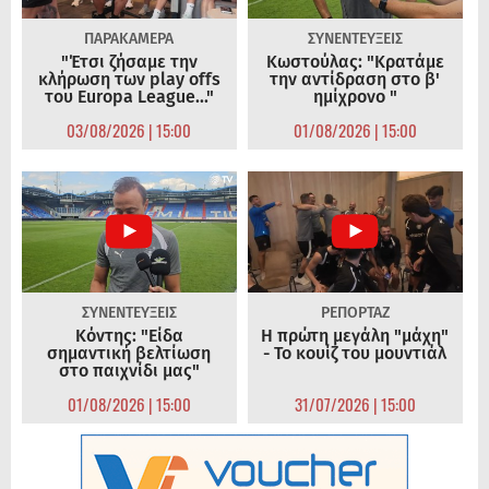
ΠΑΡΑΚΑΜΕΡΑ
ΣΥΝΕΝΤΕΥΞΕΙΣ
"Έτσι ζήσαμε την
Κωστούλας: "Κρατάμε
κλήρωση των play offs
την αντίδραση στο β'
του Europa League..."
ημίχρονο "
03/08/2026 | 15:00
01/08/2026 | 15:00
ΣΥΝΕΝΤΕΥΞΕΙΣ
ΡΕΠΟΡΤΑΖ
Κόντης: "Είδα
Η πρώτη μεγάλη "μάχη"
σημαντική βελτίωση
- Το κουίζ του μουντιάλ
στο παιχνίδι μας"
01/08/2026 | 15:00
31/07/2026 | 15:00