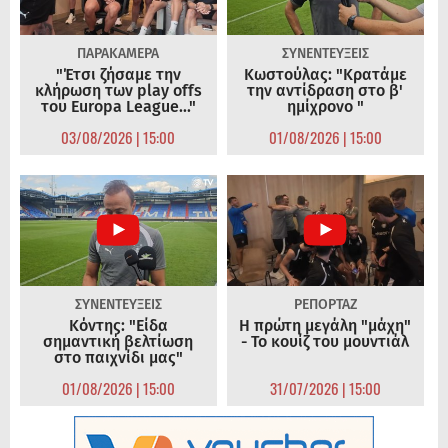
ΠΑΡΑΚΑΜΕΡΑ
ΣΥΝΕΝΤΕΥΞΕΙΣ
"Έτσι ζήσαμε την
Κωστούλας: "Κρατάμε
κλήρωση των play offs
την αντίδραση στο β'
του Europa League..."
ημίχρονο "
03/08/2026 | 15:00
01/08/2026 | 15:00
ΣΥΝΕΝΤΕΥΞΕΙΣ
ΡΕΠΟΡΤΑΖ
Κόντης: "Είδα
Η πρώτη μεγάλη "μάχη"
σημαντική βελτίωση
- Το κουίζ του μουντιάλ
στο παιχνίδι μας"
01/08/2026 | 15:00
31/07/2026 | 15:00