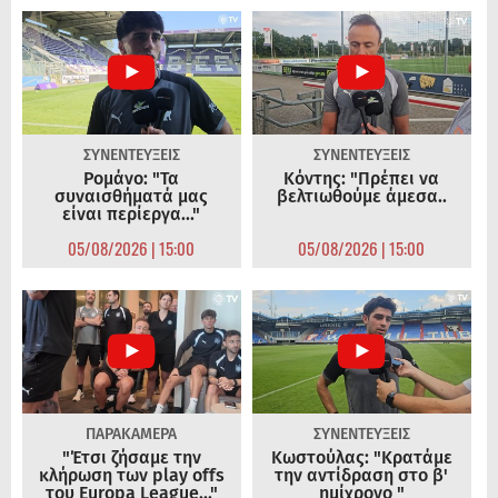
ΣΥΝΕΝΤΕΥΞΕΙΣ
ΣΥΝΕΝΤΕΥΞΕΙΣ
Ρομάνο: "Τα
Κόντης: "Πρέπει να
συναισθήματά μας
βελτιωθούμε άμεσα..
είναι περίεργα..."
05/08/2026 | 15:00
05/08/2026 | 15:00
ΠΑΡΑΚΑΜΕΡΑ
ΣΥΝΕΝΤΕΥΞΕΙΣ
"Έτσι ζήσαμε την
Κωστούλας: "Κρατάμε
κλήρωση των play offs
την αντίδραση στο β'
του Europa League..."
ημίχρονο "