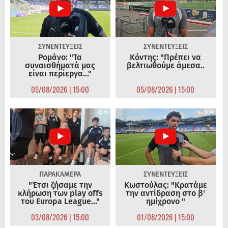
ΣΥΝΕΝΤΕΥΞΕΙΣ
ΣΥΝΕΝΤΕΥΞΕΙΣ
Ρομάνο: "Τα
Κόντης: "Πρέπει να
συναισθήματά μας
βελτιωθούμε άμεσα..
είναι περίεργα..."
05/08/2026 | 15:00
05/08/2026 | 15:00
ΠΑΡΑΚΑΜΕΡΑ
ΣΥΝΕΝΤΕΥΞΕΙΣ
"Έτσι ζήσαμε την
Κωστούλας: "Κρατάμε
κλήρωση των play offs
την αντίδραση στο β'
του Europa League..."
ημίχρονο "
03/08/2026 | 15:00
01/08/2026 | 15:00