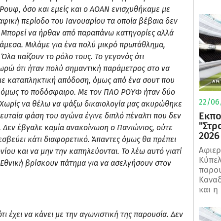
Ρουφ, όσο και εμείς και ο ΑΟΑΝ ενισχυθήκαμε με
αφική περίοδο του Ιανουαρίου τα οποία βέβαια δεν
. Μπορεί να ήρθαν από παραπάνω κατηγορίες αλλά
μεσα. Μιλάμε για ένα πολύ μικρό πρωτάθλημα,
Όλα παίζουν το ρόλο τους. Το γεγονός ότι
ωρώ ότι ήταν πολύ σημαντική παράμετρος στο να
με καταπληκτική απόδοση, όμως από ένα σουτ που
αι όμως το ποδόσφαιρο. Με τον ΠΑΟ ΡΟΥΦ ήταν δύο
22/06
 Χωρίς να θέλω να ψάξω δικαιολογία μας ακυρώθηκε
Εκπο
ευταία φάση του αγώνα έγινε διπλό πέναλτι που δεν
"Στρ
ς. Δεν έβγαλε καμία ανακοίνωση ο Πανιώνιος, ούτε
2026
ρεσβεύει κάτι διαφορετικό. Άπαντες όμως θα πρέπει
Αφιερ
νίου και να μην την καπηλεύονται. Το λέω αυτό γιατί
Κύπελ
’ Εθνική βρίσκουν πάτημα για να ασελγήσουν στον
παρου
Καναδ
και η
τι έχει να κάνει με την αγωνιστική της παρουσία. Δεν