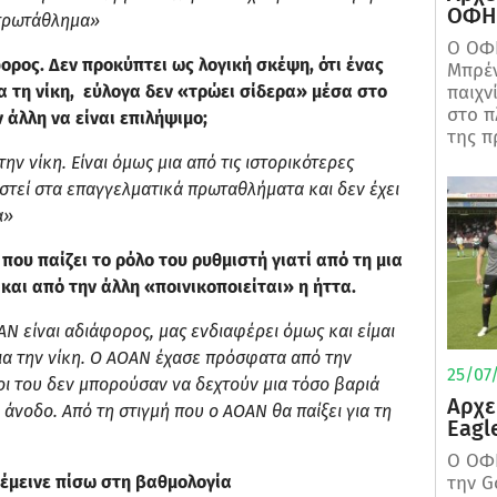
ΟΦΗ 
 πρωτάθλημα»
Ο ΟΦΗ
ρος. Δεν προκύπτει ως λογική σκέψη, ότι ένας
Μπρέν
παιχν
α τη νίκη, εύλογα δεν «τρώει σίδερα» μέσα στο
στο π
 άλλη να είναι επιλήψιμο;
της π
ην νίκη. Είναι όμως μια από τις ιστορικότερες
ιστεί στα επαγγελματικά πρωταθλήματα και δεν έχει
α»
που παίζει το ρόλο του ρυθμιστή γιατί από τη μια
 και από την άλλη «ποινικοποιείται» η ήττα.
ΑΝ είναι αδιάφορος, μας ενδιαφέρει όμως και είμαι
 για την νίκη. Ο ΑΟΑΝ έχασε πρόσφατα από την
25/07/
οι του δεν μπορούσαν να δεχτούν μια τόσο βαριά
Αρχε
 άνοδο. Από τη στιγμή που ο ΑΟΑΝ θα παίξει για τη
Eagl
Ο ΟΦΗ
 έμεινε πίσω στη βαθμολογία
την G