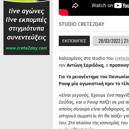
STUDIO CRETE2DAY
28/03/2022 | 21
ΕΚΠΟΜΠΕΣ
Kαλεσμένος στο studio του
crete2
τον
Αντώνη Σαριδάκη
, o
προπονη
Για το μειονέκτημα του Πανιωνί
Ρουφ μία αγωνιστική πριν το τέ
«Είναι γεγονός. Έχουμε ένα παιχν
Σούδας, και ο Ρουφ παίζει σε μια 
οποίος σίγουρα είναι αδιάφορος, α
ιστορικό σωματείο ότι θα παίξει γι
του. Στο πλαίσιο της ισονομίας το