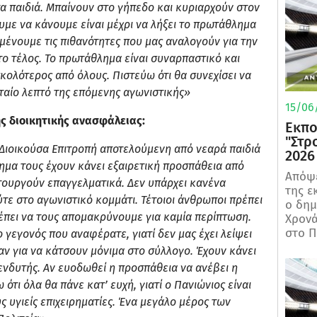
α παιδιά. Μπαίνουν στο γήπεδο και κυριαρχούν στον
υμε να κάνουμε είναι μέχρι να λήξει το πρωτάθλημα
ιμένουμε τις πιθανότητες που μας αναλογούν για την
ο τέλος. Το πρωτάθλημα είναι συναρπαστικό και
κολότερος από όλους. Πιστεύω ότι θα συνεχίσει να
υταίο λεπτό της επόμενης αγωνιστικής»
15/06/
ης διοικητικής ανασφάλειας:
Εκπο
"Στρ
 Διοικούσα Επιτροπή αποτελούμενη από νεαρά παιδιά
2026
ρημα τους έχουν κάνει εξαιρετική προσπάθεια από
Απόψε
ιτουργούν επαγγελματικά. Δεν υπάρχει κανένα
της ε
τε στο αγωνιστικό κομμάτι. Τέτοιοι άνθρωποι πρέπει
ο δη
έπει να τους απομακρύνουμε για καμία περίπτωση.
Χρονά
στο Π
 γεγονός που αναφέρατε, γιατί δεν μας έχει λείψει
αν για να κάτσουν μόνιμα στο σύλλογο. Έχουν κάνει
πενδυτής. Αν ευοδωθεί η προσπάθεια να ανέβει η
ότι όλα θα πάνε κατ’ ευχή, γιατί ο Πανιώνιος είναι
ς υγιείς επιχειρηματίες. Ένα μεγάλο μέρος των