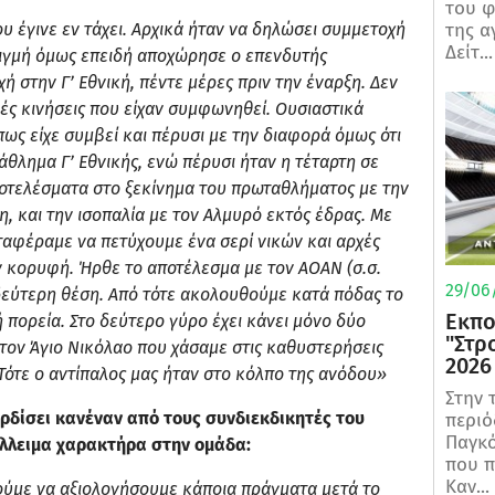
του φ
 έγινε εν τάχει. Αρχικά ήταν να δηλώσει συμμετοχή
της α
Δείτ...
τιγμή όμως επειδή αποχώρησε ο επενδυτής
 στην Γ’ Εθνική, πέντε μέρες πριν την έναρξη. Δεν
ές κινήσεις που είχαν συμφωνηθεί. Ουσιαστικά
πως είχε συμβεί και πέρυσι με την διαφορά όμως ότι
άθλημα Γ’ Εθνικής, ενώ πέρυσι ήταν η τέταρτη σε
ποτελέσματα στο ξεκίνημα του πρωταθλήματος με την
, και την ισοπαλία με τον Αλμυρό εκτός έδρας. Με
αταφέραμε να πετύχουμε ένα σερί νικών και αρχές
 κορυφή. Ήρθε το αποτέλεσμα με τον ΑΟΑΝ (σ.σ.
29/06/
δεύτερη θέση. Από τότε ακολουθούμε κατά πόδας το
Εκπο
ή πορεία. Στο δεύτερο γύρο έχει κάνει μόνο δύο
"Στρ
στον Άγιο Νικόλαο που χάσαμε στις καθυστερήσεις
2026
 Τότε ο αντίπαλος μας ήταν στο κόλπο της ανόδου»
Στην 
κερδίσει κανέναν από τους συνδιεκδικητές του
περιό
Παγκό
λλειμα χαρακτήρα στην ομάδα:
που π
Καν...
ούμε να αξιολογήσουμε κάποια πράγματα μετά το