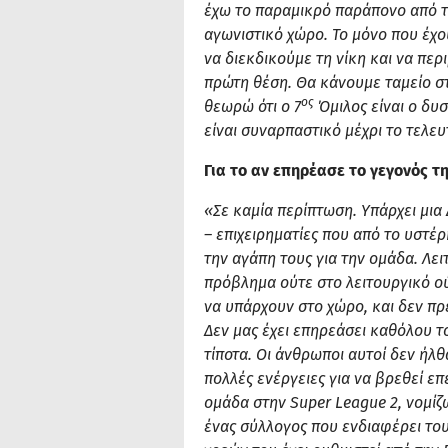
έχω το παραμικρό παράπονο από τ
αγωνιστικό χώρο. Το μόνο που έχο
να διεκδικούμε τη νίκη και να περ
πρώτη θέση. Θα κάνουμε ταμείο στ
ος
θεωρώ ότι ο 7
Όμιλος είναι ο δυσ
είναι συναρπαστικό μέχρι το τελε
Για το αν επηρέασε το γεγονός τ
«Σε καμία περίπτωση. Υπάρχει μια
– επιχειρηματίες που από το υστέ
την αγάπη τους για την ομάδα. Λε
πρόβλημα ούτε στο λειτουργικό ού
να υπάρχουν στο χώρο, και δεν πρ
Δεν μας έχει επηρεάσει καθόλου το
τίποτα. Οι άνθρωποι αυτοί δεν ήλθ
πολλές ενέργειες για να βρεθεί ε
ομάδα στην Super League 2, νομίζω 
ένας σύλλογος που ενδιαφέρει του