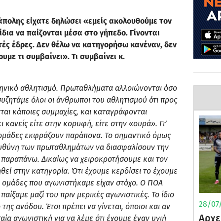
άπολης είχατε δηλώσει «εμείς ακολουθούμε τον
ίδια να παίζονται μέσα στο γήπεδο. Γίνονται
ές έδρες. Δεν θέλω να κατηγορήσω κανέναν, δεν
υμε τι συμβαίνει». Τι συμβαίνει κ.
ληνικό αθλητισμό. Πρωταθλήματα αλλοιώνονται όσο
συζητάμε όλοι οι άνθρωποι του αθλητισμού ότι προς
ται κάποιες συμμαχίες, και καταγράφονται
 κανείς είτε στην κορυφή, είτε στην «ουρά». Γι’
 ομάδες εκφράζουν παράπονα. Το σημαντικό όμως
 ευθύνη των πρωταθλημάτων να διασφαλίσουν την
α παραπάνω. Δικαίως να χειροκροτήσουμε και τον
θεί στην κατηγορία. Ότι έχουμε κερδίσει το έχουμε
ι ομάδες που αγωνιστήκαμε είχαν στόχο. Ο ΠΟΑ
παίξαμε μαζί του πριν μερικές αγωνιστικές. Το ίδιο
28/07/
της ανόδου. Έτσι πρέπει να γίνεται, όποιοι και αν
Αρχε
υταία αγωνιστική για να λέμε ότι έχουμε έναν υγιή