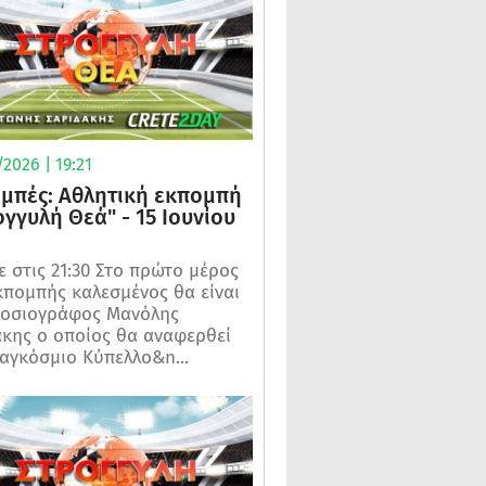
2026 | 19:21
μπές: Αθλητική εκπομπή
ογγυλή Θεά" - 15 Ιουνίου
 στις 21:30 Στο πρώτο μέρος
κπομπής καλεσμένος θα είναι
μοσιογράφος Μανόλης
κης ο οποίος θα αναφερθεί
αγκόσμιο Κύπελλο&n...