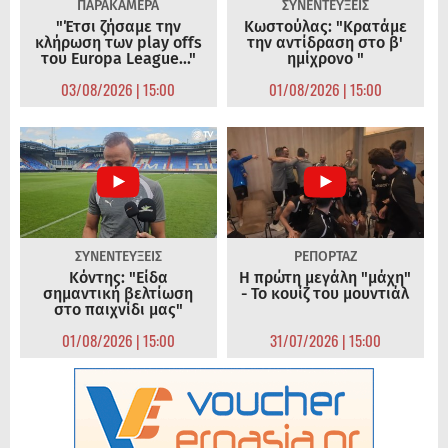
ΠΑΡΑΚΑΜΕΡΑ
ΣΥΝΕΝΤΕΥΞΕΙΣ
"Έτσι ζήσαμε την
Κωστούλας: "Κρατάμε
κλήρωση των play offs
την αντίδραση στο β'
του Europa League..."
ημίχρονο "
03/08/2026 | 15:00
01/08/2026 | 15:00
ΣΥΝΕΝΤΕΥΞΕΙΣ
ΡΕΠΟΡΤΑΖ
Κόντης: "Είδα
Η πρώτη μεγάλη "μάχη"
σημαντική βελτίωση
- Το κουίζ του μουντιάλ
στο παιχνίδι μας"
01/08/2026 | 15:00
31/07/2026 | 15:00