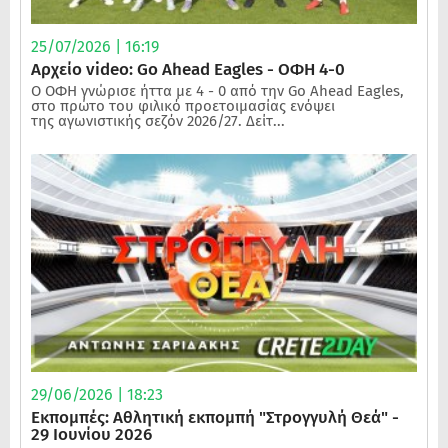
25/07/2026 | 16:19
Αρχείο video: Go Ahead Eagles - ΟΦΗ 4-0
Ο ΟΦΗ γνώρισε ήττα με 4 - 0 από την Go Ahead Eagles,
στο πρώτο του φιλικό προετοιμασίας ενόψει
της αγωνιστικής σεζόν 2026/27. Δείτ...
29/06/2026 | 18:23
Εκπομπές: Αθλητική εκπομπή "Στρογγυλή Θεά" -
29 Ιουνίου 2026