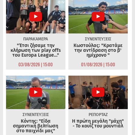
ΠΑΡΑΚΑΜΕΡΑ
ΣΥΝΕΝΤΕΥΞΕΙΣ
"Έτσι ζήσαμε την
Κωστούλας: "Κρατάμε
κλήρωση των play offs
την αντίδραση στο β'
του Europa League..."
ημίχρονο "
03/08/2026 | 15:00
01/08/2026 | 15:00
ΣΥΝΕΝΤΕΥΞΕΙΣ
ΡΕΠΟΡΤΑΖ
Κόντης: "Είδα
Η πρώτη μεγάλη "μάχη"
σημαντική βελτίωση
- Το κουίζ του μουντιάλ
στο παιχνίδι μας"