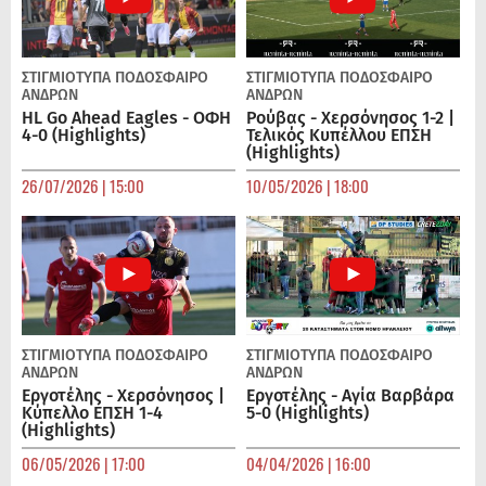
ΣΤΙΓΜΙΟΤΥΠΑ
ΠΟΔΌΣΦΑΙΡΟ
ΣΤΙΓΜΙΟΤΥΠΑ
ΠΟΔΌΣΦΑΙΡΟ
ΑΝΔΡΏΝ
ΑΝΔΡΏΝ
HL Go Ahead Eagles - ΟΦΗ
Ρούβας - Χερσόνησος 1-2 |
4-0 (Highlights)
Τελικός Κυπέλλου ΕΠΣΗ
(Highlights)
26/07/2026 | 15:00
10/05/2026 | 18:00
ΣΤΙΓΜΙΟΤΥΠΑ
ΠΟΔΌΣΦΑΙΡΟ
ΣΤΙΓΜΙΟΤΥΠΑ
ΠΟΔΌΣΦΑΙΡΟ
ΑΝΔΡΏΝ
ΑΝΔΡΏΝ
Εργοτέλης - Χερσόνησος |
Εργοτέλης - Αγία Βαρβάρα
Κύπελλο ΕΠΣΗ 1-4
5-0 (Highlights)
(Highlights)
06/05/2026 | 17:00
04/04/2026 | 16:00