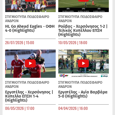
ΣΤΙΓΜΙΟΤΥΠΑ
ΠΟΔΌΣΦΑΙΡΟ
ΣΤΙΓΜΙΟΤΥΠΑ
ΠΟΔΌΣΦΑΙΡΟ
ΑΝΔΡΏΝ
ΑΝΔΡΏΝ
HL Go Ahead Eagles - ΟΦΗ
Ρούβας - Χερσόνησος 1-2 |
4-0 (Highlights)
Τελικός Κυπέλλου ΕΠΣΗ
(Highlights)
26/07/2026 | 15:00
10/05/2026 | 18:00
ΣΤΙΓΜΙΟΤΥΠΑ
ΠΟΔΌΣΦΑΙΡΟ
ΣΤΙΓΜΙΟΤΥΠΑ
ΠΟΔΌΣΦΑΙΡΟ
ΑΝΔΡΏΝ
ΑΝΔΡΏΝ
Εργοτέλης - Χερσόνησος |
Εργοτέλης - Αγία Βαρβάρα
Κύπελλο ΕΠΣΗ 1-4
5-0 (Highlights)
(Highlights)
06/05/2026 | 17:00
04/04/2026 | 16:00