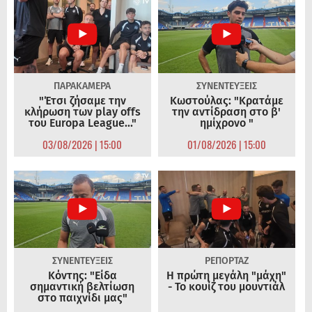
ΠΑΡΑΚΑΜΕΡΑ
ΣΥΝΕΝΤΕΥΞΕΙΣ
"Έτσι ζήσαμε την
Κωστούλας: "Κρατάμε
κλήρωση των play offs
την αντίδραση στο β'
του Europa League..."
ημίχρονο "
03/08/2026 | 15:00
01/08/2026 | 15:00
ΣΥΝΕΝΤΕΥΞΕΙΣ
ΡΕΠΟΡΤΑΖ
Κόντης: "Είδα
Η πρώτη μεγάλη "μάχη"
σημαντική βελτίωση
- Το κουίζ του μουντιάλ
στο παιχνίδι μας"