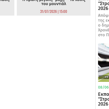
"Στρ
του μουντιάλ
2026
31/07/2026 | 15:00
Απόψε
της ε
ο δη
Χρονά
στο Π
08/06/
Εκπο
"Στρ
2026