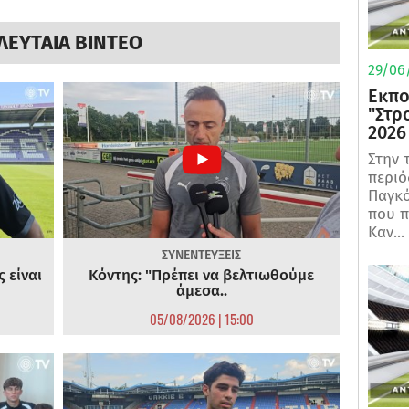
ΛΕΥΤΑΙΑ ΒΙΝΤΕΟ
29/06/
Εκπο
"Στρ
2026
Στην 
περιό
Παγκό
που π
Καν...
ΣΥΝΕΝΤΕΥΞΕΙΣ
 είναι
Κόντης: "Πρέπει να βελτιωθούμε
άμεσα..
05/08/2026 | 15:00