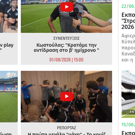
22/06
Εκπο
"Στρ
2026
Αφιερ
ΣΥΝΕΝΤΕΥΞΕΙΣ
Κύπελ
ν play
Κωστούλας: "Κρατάμε την
παρου
"
αντίδραση στο β' ημίχρονο "
Καναδ
01/08/2026 | 15:00
και η
15/06/
ΡΕΠΟΡΤΑΖ
Εκπο
τίωση
Η πρώτη μεγάλη "μάχη" - Το κουίζ