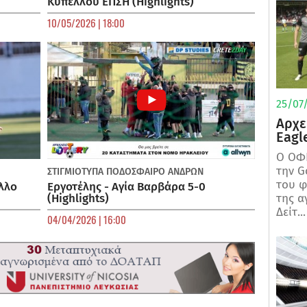
Κυπέλλου ΕΠΣΗ (Highlights)
10/05/2026 | 18:00
25/07/
Αρχε
Eagl
Ο ΟΦΗ
την G
ΣΤΙΓΜΙΟΤΥΠΑ
ΠΟΔΌΣΦΑΙΡΟ ΑΝΔΡΏΝ
του φ
λλο
Εργοτέλης - Αγία Βαρβάρα 5-0
(Highlights)
της α
Δείτ...
04/04/2026 | 16:00