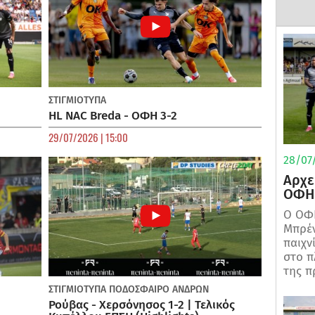
ΣΤΙΓΜΙΟΤΥΠΑ
HL NAC Breda - ΟΦΗ 3-2
29/07/2026 | 15:00
28/07/
Αρχε
ΟΦΗ 
Ο ΟΦΗ
Μπρέν
παιχν
στο π
της π
ΣΤΙΓΜΙΟΤΥΠΑ
ΠΟΔΌΣΦΑΙΡΟ ΑΝΔΡΏΝ
Ρούβας - Χερσόνησος 1-2 | Τελικός