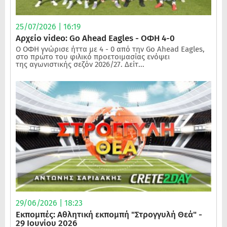
25/07/2026 | 16:19
Αρχείο video: Go Ahead Eagles - ΟΦΗ 4-0
Ο ΟΦΗ γνώρισε ήττα με 4 - 0 από την Go Ahead Eagles,
στο πρώτο του φιλικό προετοιμασίας ενόψει
της αγωνιστικής σεζόν 2026/27. Δείτ...
29/06/2026 | 18:23
Εκπομπές: Αθλητική εκπομπή "Στρογγυλή Θεά" -
29 Ιουνίου 2026