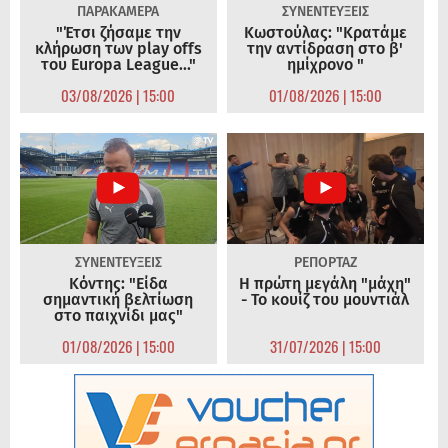
ΠΑΡΑΚΑΜΕΡΑ
ΣΥΝΕΝΤΕΥΞΕΙΣ
"Έτσι ζήσαμε την
Κωστούλας: "Κρατάμε
κλήρωση των play offs
την αντίδραση στο β'
του Europa League..."
ημίχρονο "
03/08/2026 | 15:00
01/08/2026 | 15:00
ΣΥΝΕΝΤΕΥΞΕΙΣ
ΡΕΠΟΡΤΑΖ
Κόντης: "Είδα
Η πρώτη μεγάλη "μάχη"
σημαντική βελτίωση
- Το κουίζ του μουντιάλ
στο παιχνίδι μας"
01/08/2026 | 15:00
31/07/2026 | 15:00