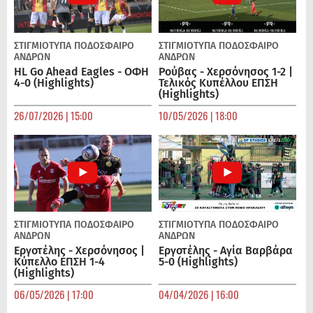
ΣΤΙΓΜΙΟΤΥΠΑ
ΠΟΔΌΣΦΑΙΡΟ
ΣΤΙΓΜΙΟΤΥΠΑ
ΠΟΔΌΣΦΑΙΡΟ
ΑΝΔΡΏΝ
ΑΝΔΡΏΝ
HL Go Ahead Eagles - ΟΦΗ
Ρούβας - Χερσόνησος 1-2 |
4-0 (Highlights)
Τελικός Κυπέλλου ΕΠΣΗ
(Highlights)
26/07/2026 | 15:00
10/05/2026 | 18:00
ΣΤΙΓΜΙΟΤΥΠΑ
ΠΟΔΌΣΦΑΙΡΟ
ΣΤΙΓΜΙΟΤΥΠΑ
ΠΟΔΌΣΦΑΙΡΟ
ΑΝΔΡΏΝ
ΑΝΔΡΏΝ
Εργοτέλης - Χερσόνησος |
Εργοτέλης - Αγία Βαρβάρα
Κύπελλο ΕΠΣΗ 1-4
5-0 (Highlights)
(Highlights)
06/05/2026 | 17:00
04/04/2026 | 16:00