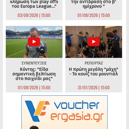
κλήρωση των play offs
την αντίδραση στο β'
του Europa League..."
ημίχρονο "
03/08/2026 | 15:00
01/08/2026 | 15:00
ΣΥΝΕΝΤΕΥΞΕΙΣ
ΡΕΠΟΡΤΑΖ
Κόντης: "Είδα
Η πρώτη μεγάλη "μάχη"
σημαντική βελτίωση
- Το κουίζ του μουντιάλ
στο παιχνίδι μας"
01/08/2026 | 15:00
31/07/2026 | 15:00