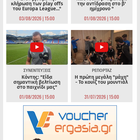
κλήρωση των play offs
την αντίδραση στο β'
του Europa League..."
ημίχρονο "
03/08/2026 | 15:00
01/08/2026 | 15:00
ΣΥΝΕΝΤΕΥΞΕΙΣ
ΡΕΠΟΡΤΑΖ
Κόντης: "Είδα
Η πρώτη μεγάλη "μάχη"
σημαντική βελτίωση
- Το κουίζ του μουντιάλ
στο παιχνίδι μας"
01/08/2026 | 15:00
31/07/2026 | 15:00