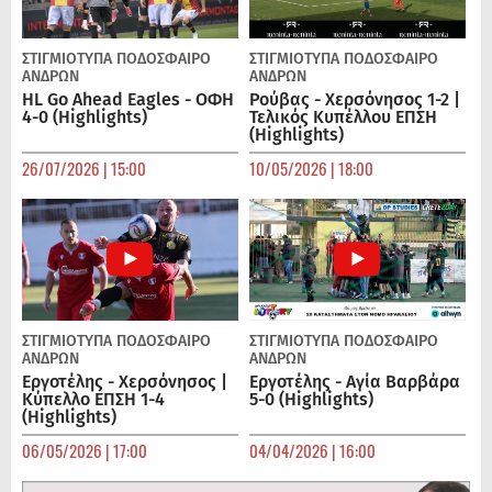
ΣΤΙΓΜΙΟΤΥΠΑ
ΠΟΔΌΣΦΑΙΡΟ
ΣΤΙΓΜΙΟΤΥΠΑ
ΠΟΔΌΣΦΑΙΡΟ
ΑΝΔΡΏΝ
ΑΝΔΡΏΝ
HL Go Ahead Eagles - ΟΦΗ
Ρούβας - Χερσόνησος 1-2 |
4-0 (Highlights)
Τελικός Κυπέλλου ΕΠΣΗ
(Highlights)
26/07/2026 | 15:00
10/05/2026 | 18:00
ΣΤΙΓΜΙΟΤΥΠΑ
ΠΟΔΌΣΦΑΙΡΟ
ΣΤΙΓΜΙΟΤΥΠΑ
ΠΟΔΌΣΦΑΙΡΟ
ΑΝΔΡΏΝ
ΑΝΔΡΏΝ
Εργοτέλης - Χερσόνησος |
Εργοτέλης - Αγία Βαρβάρα
Κύπελλο ΕΠΣΗ 1-4
5-0 (Highlights)
(Highlights)
06/05/2026 | 17:00
04/04/2026 | 16:00