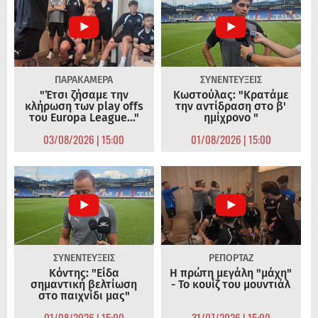
ΠΑΡΑΚΑΜΕΡΑ
ΣΥΝΕΝΤΕΥΞΕΙΣ
"Έτσι ζήσαμε την
Κωστούλας: "Κρατάμε
κλήρωση των play offs
την αντίδραση στο β'
του Europa League..."
ημίχρονο "
03/08/2026 | 15:00
01/08/2026 | 15:00
ΣΥΝΕΝΤΕΥΞΕΙΣ
ΡΕΠΟΡΤΑΖ
Κόντης: "Είδα
Η πρώτη μεγάλη "μάχη"
σημαντική βελτίωση
- Το κουίζ του μουντιάλ
στο παιχνίδι μας"
01/08/2026 | 15:00
31/07/2026 | 15:00