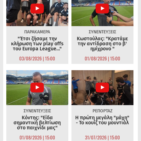
ΠΑΡΑΚΑΜΕΡΑ
ΣΥΝΕΝΤΕΥΞΕΙΣ
"Έτσι ζήσαμε την
Κωστούλας: "Κρατάμε
κλήρωση των play offs
την αντίδραση στο β'
του Europa League..."
ημίχρονο "
03/08/2026 | 15:00
01/08/2026 | 15:00
ΣΥΝΕΝΤΕΥΞΕΙΣ
ΡΕΠΟΡΤΑΖ
Κόντης: "Είδα
Η πρώτη μεγάλη "μάχη"
σημαντική βελτίωση
- Το κουίζ του μουντιάλ
στο παιχνίδι μας"
01/08/2026 | 15:00
31/07/2026 | 15:00