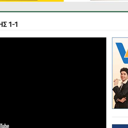
Σ 1-1