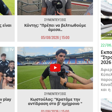
ΣΥΝΕΝΤΕΥΞΕΙΣ
 είναι
Κόντης: "Πρέπει να βελτιωθούμε
άμεσα..
05/08/2026 | 15:00
22/06
Εκπο
"Στρ
2026
Αφιερ
Κύπελ
παρου
Καναδ
και η
ΣΥΝΕΝΤΕΥΞΕΙΣ
ν play
Κωστούλας: "Κρατάμε την
"
αντίδραση στο β' ημίχρονο "
01/08/2026 | 15:00