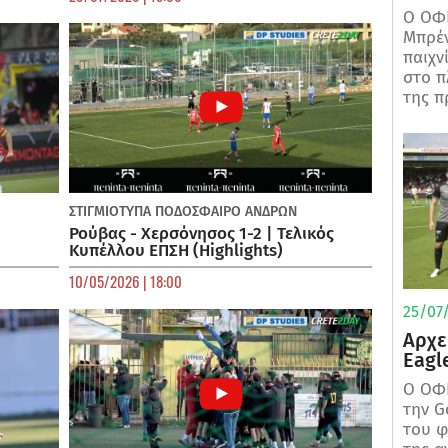
Ο ΟΦΗ
Μπρέν
παιχν
στο π
της π
ΣΤΙΓΜΙΟΤΥΠΑ
ΠΟΔΌΣΦΑΙΡΟ ΑΝΔΡΏΝ
Ρούβας - Χερσόνησος 1-2 | Τελικός
Κυπέλλου ΕΠΣΗ (Highlights)
10/05/2026 | 18:00
25/07/
Αρχε
Eagl
Ο ΟΦΗ
την G
του φ