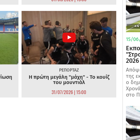
15/06/
Εκπο
"Στρ
2026
Απόψε
ΡΕΠΟΡΤΑΖ
της ε
τίωση
Η πρώτη μεγάλη "μάχη" - Το κουίζ
του μουντιάλ
ο δη
Χρονά
31/07/2026 | 15:00
στο Π