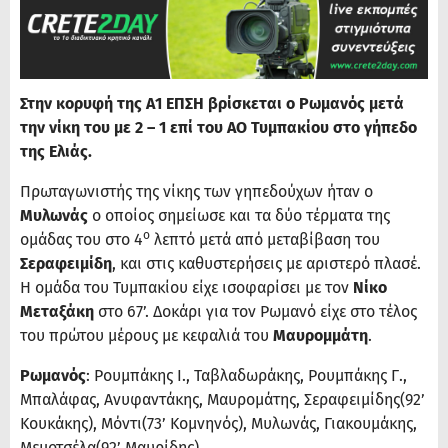
Στην κορυφή της Α1 ΕΠΣΗ βρίσκεται ο Ρωμανός μετά
την νίκη του με 2 – 1 επί του ΑΟ Τυμπακίου στο γήπεδο
της Ελιάς.
Πρωταγωνιστής της νίκης των γηπεδούχων ήταν ο
Μυλωνάς
ο οποίος σημείωσε και τα δύο τέρματα της
ο
ομάδας του στο 4
λεπτό μετά από μεταβίβαση του
Σεραφειμίδη
, και στις καθυστερήσεις με αριστερό πλασέ.
Η ομάδα του Τυμπακίου είχε ισοφαρίσει με τον
Νίκο
Μεταξάκη
στο 67’. Δοκάρι για τον Ρωμανό είχε στο τέλος
του πρώτου μέρους με κεφαλιά του
Μαυρομμάτη
.
Ρωμανός
: Ρουμπάκης Ι., Ταβλαδωράκης, Ρουμπάκης Γ.,
Μπαλάφας, Ανυφαντάκης, Μαυρομάτης, Σεραφειμίδης(92’
Κουκάκης), Μόντι(73’ Κομνηνός), Μυλωνάς, Γιακουμάκης,
Μεμοτσέλα(92’ Μαυρίδης)