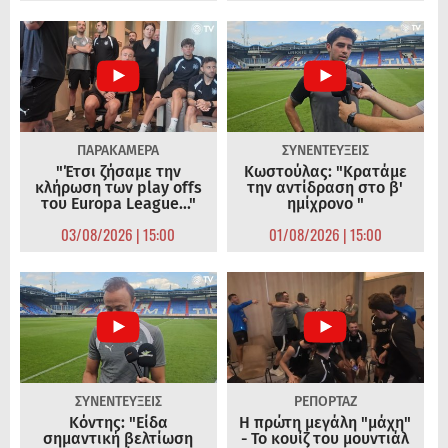
ΠΑΡΑΚΑΜΕΡΑ
ΣΥΝΕΝΤΕΥΞΕΙΣ
"Έτσι ζήσαμε την
Κωστούλας: "Κρατάμε
κλήρωση των play offs
την αντίδραση στο β'
του Europa League..."
ημίχρονο "
03/08/2026 | 15:00
01/08/2026 | 15:00
ΣΥΝΕΝΤΕΥΞΕΙΣ
ΡΕΠΟΡΤΑΖ
Κόντης: "Είδα
Η πρώτη μεγάλη "μάχη"
σημαντική βελτίωση
- Το κουίζ του μουντιάλ