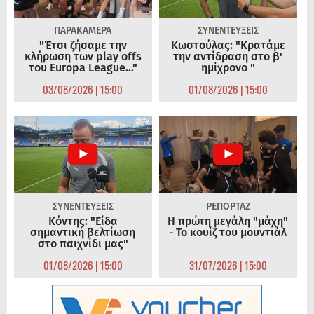
ΠΑΡΑΚΑΜΕΡΑ
ΣΥΝΕΝΤΕΥΞΕΙΣ
"Έτσι ζήσαμε την
Κωστούλας: "Κρατάμε
κλήρωση των play offs
την αντίδραση στο β'
του Europa League..."
ημίχρονο "
03/08/2026 | 15:00
01/08/2026 | 15:00
ΣΥΝΕΝΤΕΥΞΕΙΣ
ΡΕΠΟΡΤΑΖ
Κόντης: "Είδα
Η πρώτη μεγάλη "μάχη"
σημαντική βελτίωση
- Το κουίζ του μουντιάλ
στο παιχνίδι μας"
01/08/2026 | 15:00
31/07/2026 | 15:00