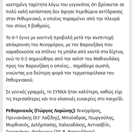
κεκτημένη ταχύτητα λόγω του γεγονότος ότι βρίσκεται σε
πολύ καλή κατάσταση δεν άφησε περιθώρια αντίδρασης
στον Ρεθυμνιακό, ο οποίος παραμείνει από την πλευρά
του στους 9 βαθμούς.
Το 0-1 έγινε με κοντινή προβολή μετά την ανεπιτυχή
απόκρουση του Νικηφόρου, με τον Βαρουξάκη που
καραδοκούσε να στέλνει τη μπάλα από κοντά στα δίχτυα,
ενώ το 0-2 σημειώθηκε από την ασίστ του Μαθιουδάκη
προς τον Βαρουξάκη ο οποίος… σημάδεψε σωστά,
νικώντας για δεύτερη φορά τον τερματοφύλακα του
Ρεθυμνιακού.
Σε γενικές γραμμές, το ΣΥΝΚΑ ήταν καλύτερο, καθώς είχε
τις περισσότερες και πιο κλασικές ευκαιρίες στο παιχνίδι.
Ρεθυμνιακός (Γιώργος Λυρώνης):
Νικηφόρος,
Πρινιανάκης (63’ Λαζίδης), Μπούσδρας, Γεωργούλης,
Μυρθιανός, Δελήμπασης, Χαλκιαδάκης, Αντιασβίλι,
Σηφακάκης, Φράγκους (70’ Β. Βαρουξάκης),