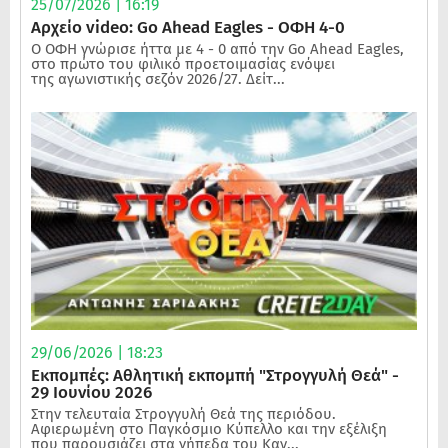
25/07/2026 | 16:19
Αρχείο video: Go Ahead Eagles - ΟΦΗ 4-0
Ο ΟΦΗ γνώρισε ήττα με 4 - 0 από την Go Ahead Eagles,
στο πρώτο του φιλικό προετοιμασίας ενόψει
της αγωνιστικής σεζόν 2026/27. Δείτ...
29/06/2026 | 18:23
Εκπομπές: Αθλητική εκπομπή "Στρογγυλή Θεά" -
29 Ιουνίου 2026
Στην τελευταία Στρογγυλή Θεά της περιόδου.
Αφιερωμένη στο Παγκόσμιο Κύπελλο και την εξέλιξη
που παρουσιάζει στα γήπεδα του Καν...