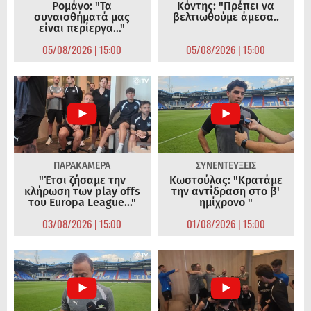
Ρομάνο: "Τα
Κόντης: "Πρέπει να
συναισθήματά μας
βελτιωθούμε άμεσα..
είναι περίεργα..."
05/08/2026 | 15:00
05/08/2026 | 15:00
ΠΑΡΑΚΑΜΕΡΑ
ΣΥΝΕΝΤΕΥΞΕΙΣ
"Έτσι ζήσαμε την
Κωστούλας: "Κρατάμε
κλήρωση των play offs
την αντίδραση στο β'
του Europa League..."
ημίχρονο "
03/08/2026 | 15:00
01/08/2026 | 15:00