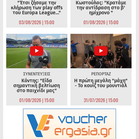
"Έτσι ζήσαμε την
Κωστούλας: "Κρατάμε
κλήρωση των play offs
την αντίδραση στο β'
του Europa League..."
ημίχρονο "
03/08/2026 | 15:00
01/08/2026 | 15:00
ΣΥΝΕΝΤΕΥΞΕΙΣ
ΡΕΠΟΡΤΑΖ
Κόντης: "Είδα
Η πρώτη μεγάλη "μάχη"
σημαντική βελτίωση
- Το κουίζ του μουντιάλ
στο παιχνίδι μας"
01/08/2026 | 15:00
31/07/2026 | 15:00