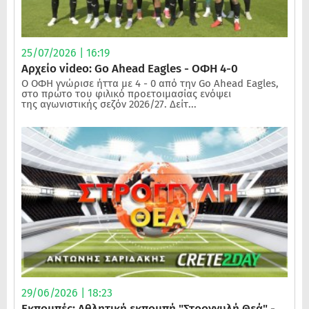
25/07/2026 | 16:19
Αρχείο video: Go Ahead Eagles - ΟΦΗ 4-0
Ο ΟΦΗ γνώρισε ήττα με 4 - 0 από την Go Ahead Eagles,
στο πρώτο του φιλικό προετοιμασίας ενόψει
της αγωνιστικής σεζόν 2026/27. Δείτ...
29/06/2026 | 18:23
Εκπομπές: Αθλητική εκπομπή "Στρογγυλή Θεά" -