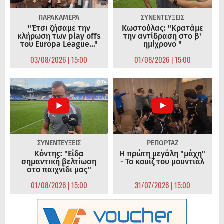
ΠΑΡΑΚΑΜΕΡΑ
ΣΥΝΕΝΤΕΥΞΕΙΣ
"Έτσι ζήσαμε την
Κωστούλας: "Κρατάμε
κλήρωση των play offs
την αντίδραση στο β'
του Europa League..."
ημίχρονο "
03/08/2026 | 15:00
01/08/2026 | 15:00
ΣΥΝΕΝΤΕΥΞΕΙΣ
ΡΕΠΟΡΤΑΖ
Κόντης: "Είδα
Η πρώτη μεγάλη "μάχη"
σημαντική βελτίωση
- Το κουίζ του μουντιάλ
στο παιχνίδι μας"
01/08/2026 | 15:00
31/07/2026 | 15:00