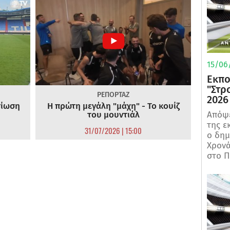
15/06/
Εκπο
"Στρ
ΡΕΠΟΡΤΑΖ
2026
τίωση
Η πρώτη μεγάλη "μάχη" - Το κουίζ
του μουντιάλ
Απόψε
της ε
31/07/2026 | 15:00
ο δη
Χρονά
στο Π