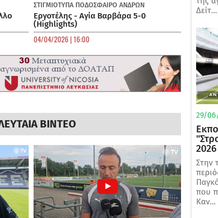
της α
ΣΤΙΓΜΙΟΤΥΠΑ
ΠΟΔΌΣΦΑΙΡΟ ΑΝΔΡΏΝ
Δείτ...
λλο
Εργοτέλης - Αγία Βαρβάρα 5-0
(Highlights)
04/04/2026 | 16:00
29/06/
ΛΕΥΤΑΙΑ ΒΙΝΤΕΟ
Εκπο
"Στρ
2026
Στην 
περιό
Παγκό
που π
Καν...