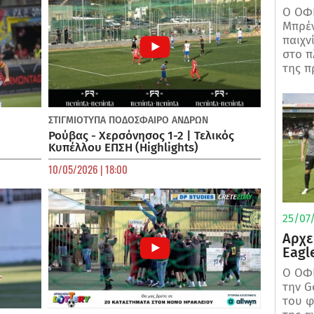
Ο ΟΦΗ
Μπρέν
παιχν
στο π
της π
ΣΤΙΓΜΙΟΤΥΠΑ
ΠΟΔΌΣΦΑΙΡΟ ΑΝΔΡΏΝ
Ρούβας - Χερσόνησος 1-2 | Τελικός
Κυπέλλου ΕΠΣΗ (Highlights)
10/05/2026 | 18:00
25/07/
Αρχε
Eagl
Ο ΟΦΗ
την G
του φ