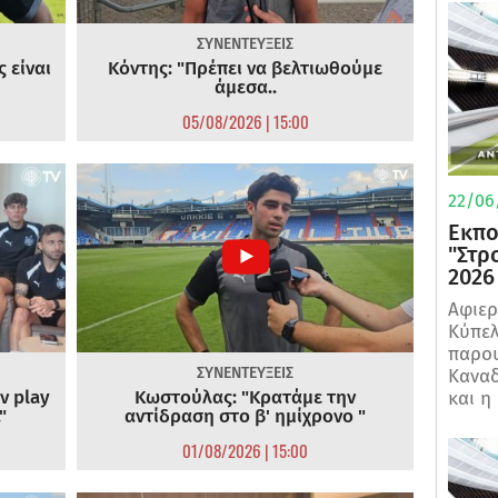
ΣΥΝΕΝΤΕΥΞΕΙΣ
 είναι
Κόντης: "Πρέπει να βελτιωθούμε
άμεσα..
05/08/2026 | 15:00
22/06
Εκπο
"Στρ
2026
Αφιερ
Κύπελ
παρου
ΣΥΝΕΝΤΕΥΞΕΙΣ
Καναδ
ν play
Κωστούλας: "Κρατάμε την
και η
"
αντίδραση στο β' ημίχρονο "
01/08/2026 | 15:00