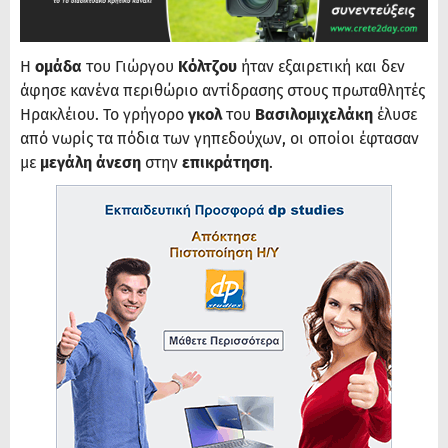
Η
ομάδα
του Γιώργου
Κόλτζου
ήταν εξαιρετική και δεν
άφησε κανένα περιθώριο αντίδρασης στους πρωταθλητές
Ηρακλέιου. Το γρήγορο
γκολ
του
Βασιλομιχελάκη
έλυσε
από νωρίς τα πόδια των γηπεδούχων, οι οποίοι έφτασαν
με
μεγάλη άνεση
στην
επικράτηση
.