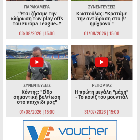
ΠΑΡΑΚΑΜΕΡΑ
ΣΥΝΕΝΤΕΥΞΕΙΣ
"Έτσι ζήσαμε την
Κωστούλας: "Κρατάμε
κλήρωση των play offs
την αντίδραση στο β'
του Europa League..."
ημίχρονο "
03/08/2026 | 15:00
01/08/2026 | 15:00
ΣΥΝΕΝΤΕΥΞΕΙΣ
ΡΕΠΟΡΤΑΖ
Κόντης: "Είδα
Η πρώτη μεγάλη "μάχη"
σημαντική βελτίωση
- Το κουίζ του μουντιάλ
στο παιχνίδι μας"
01/08/2026 | 15:00
31/07/2026 | 15:00