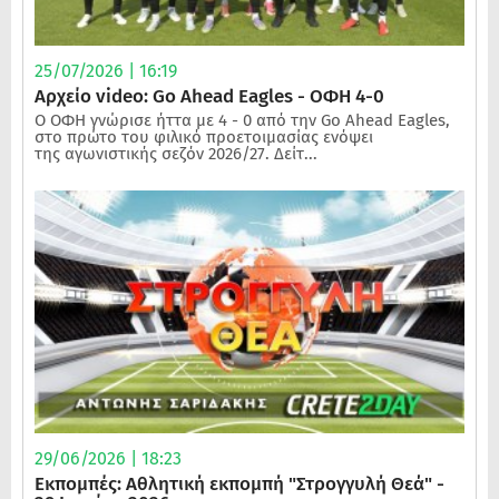
25/07/2026 | 16:19
Αρχείο video: Go Ahead Eagles - ΟΦΗ 4-0
Ο ΟΦΗ γνώρισε ήττα με 4 - 0 από την Go Ahead Eagles,
στο πρώτο του φιλικό προετοιμασίας ενόψει
της αγωνιστικής σεζόν 2026/27. Δείτ...
29/06/2026 | 18:23
Εκπομπές: Αθλητική εκπομπή "Στρογγυλή Θεά" -