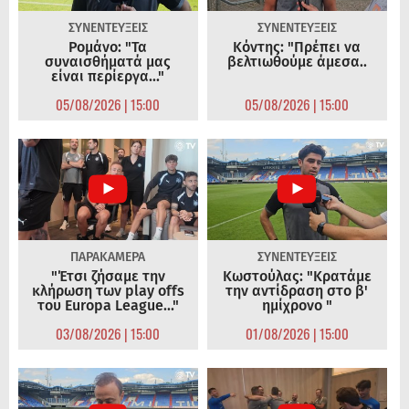
ΣΥΝΕΝΤΕΥΞΕΙΣ
ΣΥΝΕΝΤΕΥΞΕΙΣ
Ρομάνο: "Τα
Κόντης: "Πρέπει να
συναισθήματά μας
βελτιωθούμε άμεσα..
είναι περίεργα..."
05/08/2026 | 15:00
05/08/2026 | 15:00
ΠΑΡΑΚΑΜΕΡΑ
ΣΥΝΕΝΤΕΥΞΕΙΣ
"Έτσι ζήσαμε την
Κωστούλας: "Κρατάμε
κλήρωση των play offs
την αντίδραση στο β'
του Europa League..."
ημίχρονο "
03/08/2026 | 15:00
01/08/2026 | 15:00